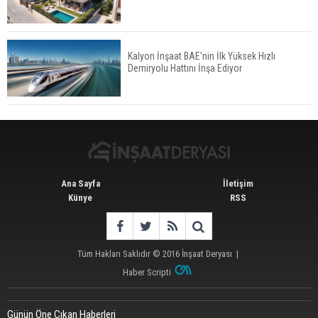
İkinci El Konut Fiyatları İspanya'da Bir Yılda
Yüzde 16,2 Arttı
Kalyon İnşaat BAE'nin İlk Yüksek Hızlı
Demiryolu Hattını İnşa Ediyor
Konut Satışları Güçlü Seyrini Korudu Yabancıya
Satış Geriledi
Ana Sayfa
İletişim
Künye
RSS
Tüm Hakları Saklıdır © 2016
İnşaat Deryası
|
Haber Scripti
Günün Öne Çıkan Haberleri