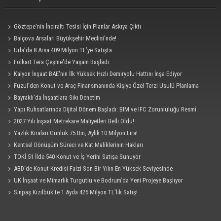
Göztepe'nin İnciraltı Tesisi İçin Planlar Askıya Çıktı
Balçova Arsaları Büyükşehir Meclisi'nde!
Urla’da 8 Arsa 409 Milyon TL’ye Satışta
Folkart Tera Çeşme'de Yaşam Başladı
Kalyon İnşaat BAE'nin İlk Yüksek Hızlı Demiryolu Hattını İnşa Ediyor
Fuzul’den Konut ve Araç Finansmanında Kişiye Özel Terzi Usulü Planlama
Bayraklı’da İnşaatlara Sıkı Denetim
Yapı Ruhsatlarında Dijital Dönem Başladı: BIM ve IFC Zorunluluğu Resmî
Gazete'de
2027 Yılı İnşaat Metrekare Maliyetleri Belli Oldu!
Yazlık Kiraları Günlük 75 Bin, Aylık 10 Milyon Lira!
Kentsel Dönüşüm Süreci ve Kat Maliklerinin Hakları
TOKİ 51 İlde 540 Konut ve İş Yerini Satışa Sunuyor
ABD'de Konut Kredisi Faizi Son Bir Yılın En Yüksek Seviyesinde
UK İnşaat ve Mimarlık Turgutlu ve Bodrum’da Yeni Projeye Başlıyor
Sinpaş Kızılbük'te 1 Ayda 425 Milyon TL'lik Satış!