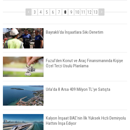
3
4
5
6
7
8
9
10
11
12
13
Bayraklı’da İnşaatlara Sıkı Denetim
Fuzul’den Konut ve Araç Finansmanında Kişiye
Özel Terzi Usulü Planlama
Urla’da 8 Arsa 409 Milyon TL’ye Satışta
Kalyon İnşaat BAE'nin İlk Yüksek Hızlı Demiryolu
Hattını İnşa Ediyor