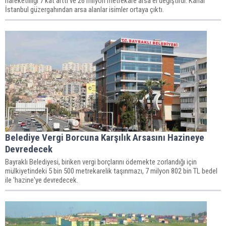
hareketliliği 7 kat arttı ve 26 milyon metrekare arsa el değiştirdi. Kanal
İstanbul güzergahından arsa alanlar isimler ortaya çıktı.
Belediye Vergi Borcuna Karşılık Arsasını Hazineye
Devredecek
Bayraklı Belediyesi, biriken vergi borçlarını ödemekte zorlandığı için
mülkiyetindeki 5 bin 500 metrekarelik taşınmazı, 7 milyon 802 bin TL bedel
ile 'hazine'ye devredecek.