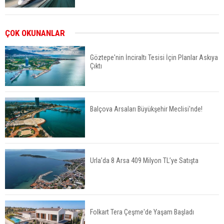
ABD'de Konut Kredisi Faizi Son Bir Yılın En
ÇOK OKUNANLAR
Yüksek Seviyesinde
Göztepe'nin İnciraltı Tesisi İçin Planlar Askıya
Çıktı
TOKİ 51 İlde 540 Konut ve İş Yerini Satışa
Sunuyor
Balçova Arsaları Büyükşehir Meclisi'nde!
Yatırımcıların Bina Tercihi Değişiyor: Dijital Altyapı
Öne Çıkıyor
Urla’da 8 Arsa 409 Milyon TL’ye Satışta
TOKİ'nin Kiralık Sosyal Konut Modeli Kiraları
Düşürür Mü?
Folkart Tera Çeşme'de Yaşam Başladı