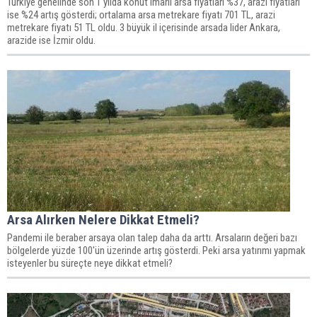
Türkiye genelinde son 1 yılda konut imarlı arsa fiyatları %37, arazi fiyatları
ise %24 artış gösterdi; ortalama arsa metrekare fiyatı 701 TL, arazi
metrekare fiyatı 51 TL oldu. 3 büyük il içerisinde arsada lider Ankara,
arazide ise İzmir oldu.
Arsa Alırken Nelere Dikkat Etmeli?
Pandemi ile beraber arsaya olan talep daha da arttı. Arsaların değeri bazı
bölgelerde yüzde 100'ün üzerinde artış gösterdi. Peki arsa yatırımı yapmak
isteyenler bu süreçte neye dikkat etmeli?