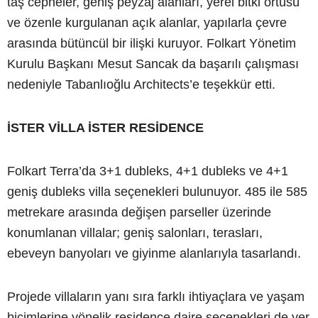
taş cepheler, geniş peyzaj alanları, yerel bitki örtüsü
ve özenle kurgulanan açık alanlar, yapılarla çevre
arasında bütüncül bir ilişki kuruyor. Folkart Yönetim
Kurulu Başkanı Mesut Sancak da başarılı çalışması
nedeniyle Tabanlıoğlu Architects’e teşekkür etti.
İSTER VİLLA İSTER RESİDENCE
Folkart Terra’da 3+1 dubleks, 4+1 dubleks ve 4+1
geniş dubleks villa seçenekleri bulunuyor. 485 ile 585
metrekare arasında değişen parseller üzerinde
konumlanan villalar; geniş salonları, terasları,
ebeveyn banyoları ve giyinme alanlarıyla tasarlandı.
Projede villaların yanı sıra farklı ihtiyaçlara ve yaşam
biçimlerine yönelik residence daire seçenekleri de yer