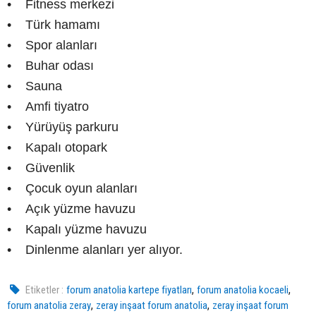
• Fitness merkezi
• Türk hamamı
• Spor alanları
• Buhar odası
• Sauna
• Amfi tiyatro
• Yürüyüş parkuru
• Kapalı otopark
• Güvenlik
• Çocuk oyun alanları
• Açık yüzme havuzu
• Kapalı yüzme havuzu
• Dinlenme alanları yer alıyor.
,
,
Etiketler :
forum anatolia kartepe fiyatları
forum anatolia kocaeli
,
,
forum anatolia zeray
zeray inşaat forum anatolia
zeray inşaat forum