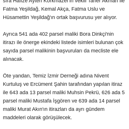
sıra Hafize Ayten Korkmazer'in vekili Taner Akman ile
Fatma Yeşildağ, Kemal Akça, Fatma Uslu ve
Hüsamettin Yeşildağ'ın ortak başvurusu yer alıyor.
Ayrıca 541 ada 402 parsel maliki Bora Dinkçi'nin
itirazı ile önerge ekindeki listede isimleri bulunan çok
sayıda parsel malikinin başvuruları da mecliste ele
alınacak.
Öte yandan, Temiz İzmir Derneği adına Nivent
Kurtuluş ve Ercüment Şahin tarafından yapılan itiraz
ile 643 ada 13 parsel maliki Muhsin Pekrü, 626 ada 5
parsel maliki Mustafa İşgören ve 639 ada 14 parsel
maliki Murat Akın'ın itirazları da ayrı gündem
maddeleri olarak görüşülecek.