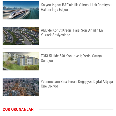
Kalyon İnşaat BAE'nin İlk Yüksek Hızlı Demiryolu
Hattını İnşa Ediyor
ABD'de Konut Kredisi Faizi Son Bir Yılın En
Yüksek Seviyesinde
TOKİ 51 İlde 540 Konut ve İş Yerini Satışa
Sunuyor
Yatırımcıların Bina Tercihi Değişiyor: Dijital Altyapı
Öne Çıkıyor
TOKİ'nin Kiralık Sosyal Konut Modeli Kiraları
ÇOK OKUNANLAR
Düşürür Mü?