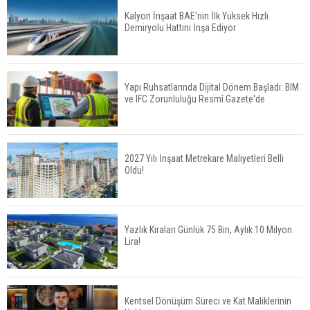
Kalyon İnşaat BAE'nin İlk Yüksek Hızlı
Demiryolu Hattını İnşa Ediyor
İkinci El Konut Fiyatları İspanya'da Bir Yılda
Yüzde 16,2 Arttı
Yapı Ruhsatlarında Dijital Dönem Başladı: BIM
ve IFC Zorunluluğu Resmî Gazete'de
Konut Satışları Güçlü Seyrini Korudu Yabancıya
Satış Geriledi
2027 Yılı İnşaat Metrekare Maliyetleri Belli
Oldu!
ABD'de İnşaat Harcamaları Geriledi
Yazlık Kiraları Günlük 75 Bin, Aylık 10 Milyon
Lira!
Tercih Döneminde Barınma Telaşı Başladı
Kentsel Dönüşüm Süreci ve Kat Maliklerinin