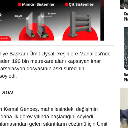
Ka
Pl
iye Başkanı Ümit Uysal, Yeşildere Mahallesi'nde
 eden 190 bin metrekare alanı kapsayan imar
parselasyon dosyasının askı sürecinin
Bo
söyledi.
Pl
OLSUN
rı Kemal Genbeş, mahallesindeki değişimin
daha ilk görev yılında başladığını söyledi.
lamasından gelen sıkıntıların çözümü için Ümit