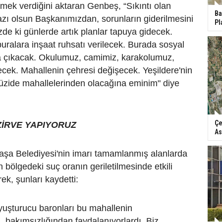
mek verdiğini aktaran Genbeş, “Sıkıntı olan
Ba
razı olsun Başkanımızdan, sorunların giderilmesini
Pl
e ki günlerde artık planlar tapuya gidecek.
ralara inşaat ruhsatı verilecek. Burada sosyal
 çıkacak. Okulumuz, camimiz, karakolumuz,
ecek. Mahallenin çehresi değişecek. Yeşildere'nin
güzide mahallelerinden olacağına eminim" diye
Çe
ZİRVE YAPIYORUZ
As
şa Belediyesi'nin imarı tamamlanmış alanlarda
n bölgedeki suç oranın geriletilmesinde etkili
ek, şunları kaydetti:
uyuşturucu baronları bu mahallenin
n, bakımsızlığından faydalanıyorlardı. Biz,