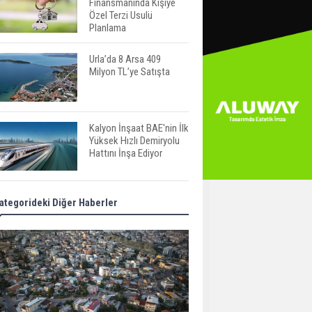
Finansmanında Kişiye
Özel Terzi Usulü
Planlama
Urla’da 8 Arsa 409
Milyon TL’ye Satışta
Kalyon İnşaat BAE'nin İlk
Yüksek Hızlı Demiryolu
Hattını İnşa Ediyor
ABD'de Konut Kredisi
ategorideki Diğer Haberler
Faizi Son Bir Yılın En
Yüksek Seviyesinde
TOKİ 51 İlde 540 Konut
ve İş Yerini Satışa
Sunuyor