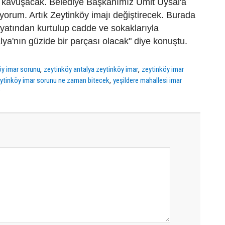
e kavuşacak. Belediye Başkanımız Ümit Uysal'a
yorum. Artık Zeytinköy imajı değiştirecek. Burada
yatından kurtulup cadde ve sokaklarıyla
ya'nın güzide bir parçası olacak" diye konuştu.
,
,
öy imar sorunu
zeytinköy antalya zeytinköy imar
zeytinköy imar
,
ytinköy imar sorunu ne zaman bitecek
yeşildere mahallesi imar