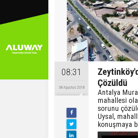
Zeytinköy'
08:31
Çözüldü
08 Ağustos 2018
Antalya Murat
mahallesi ola
sorunu çözül
Uysal, mahall
konuşmaya ba