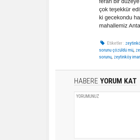
ferah bir düzey
çok teşekkür edi
ki gecekondu ha
mahallemiz Antal
Etiketler :
zeytink
,
sorunu çözüldü mü
ze
,
sorunu
zeytinköy imar
HABERE
YORUM KAT