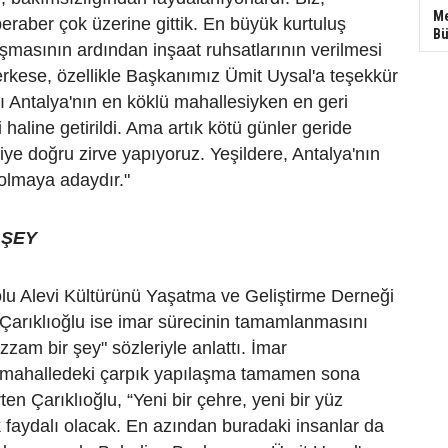
Me
beraber çok üzerine gittik. En büyük kurtuluş
Bü
şmasının ardından inşaat ruhsatlarının verilmesi
rkese, özellikle Başkanımız Ümit Uysal'a teşekkür
 Antalya'nın en köklü mahallesiyken en geri
haline getirildi. Ama artık kötü günler geride
iyiye doğru zirve yapıyoruz. Yeşildere, Antalya'nın
 olmaya adaydır."
 ŞEY
lu Alevi Kültürünü Yaşatma ve Geliştirme Derneği
Çarıklıoğlu ise imar sürecinin tamamlanmasını
zam bir şey" sözleriyle anlattı. İmar
 mahalledeki çarpık yapılaşma tamamen sona
rten Çarıklıoğlu, “Yeni bir çehre, yeni bir yüz
k faydalı olacak. En azından buradaki insanlar da