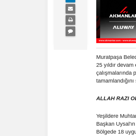
Muratpaşa Beled
25 yıldır devam
çalışmalarında 
tamamlandığını 
ALLAH RAZI 
Yeşildere Muhta
Başkan Uysal'ın 
Bölgede 18 uygu