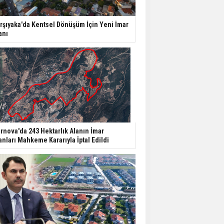
Yatırımcıların Bina Tercihi
rşıyaka'da Kentsel Dönüşüm İçin Yeni İmar
Değişiyor: Dijital Altyapı
anı
Öne Çıkıyor
TOKİ'nin Kiralık Sosyal
Konut Modeli Kiraları
Düşürür Mü?
İkinci El Konut Fiyatları
İspanya'da Bir Yılda
rnova'da 243 Hektarlık Alanın İmar
Yüzde 16,2 Arttı
anları Mahkeme Kararıyla İptal Edildi
Konut Satışları Güçlü
Seyrini Korudu Yabancıya
Satış Geriledi