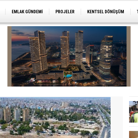
EMLAK GÜNDEMİ
PROJELER
KENTSEL DÖNÜŞÜM
TİCARİ PROJELER
ARSA-ARAZİ
İMAR