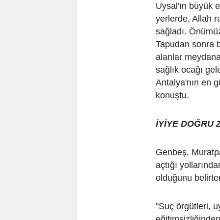
Uysal'ın büyük e
yerlerde, Allah 
sağladı. Önümüzd
Tapudan sonra bu
alanlar meydana
sağlık ocağı gel
Antalya'nın en 
konuştu.
İYİYE DOĞRU 
Genbeş, Muratpa
açtığı yollarında
olduğunu belirter
"Suç örgütleri, 
eğitimsizliğinde