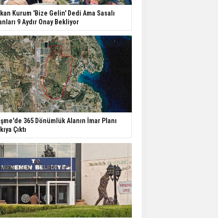
kan Kurum 'Bize Gelin' Dedi Ama Sasalı
anları 9 Aydır Onay Bekliyor
şme'de 365 Dönümlük Alanın İmar Planı
kıya Çıktı