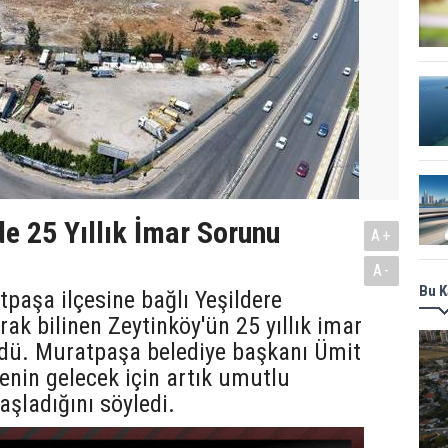
de 25 Yıllık İmar Sorunu
A+
A-
Bu K
paşa ilçesine bağlı Yeşildere
rak bilinen Zeytinköy'ün 25 yıllık imar
dü. Muratpaşa belediye başkanı Ümit
enin gelecek için artık umutlu
şladığını söyledi.