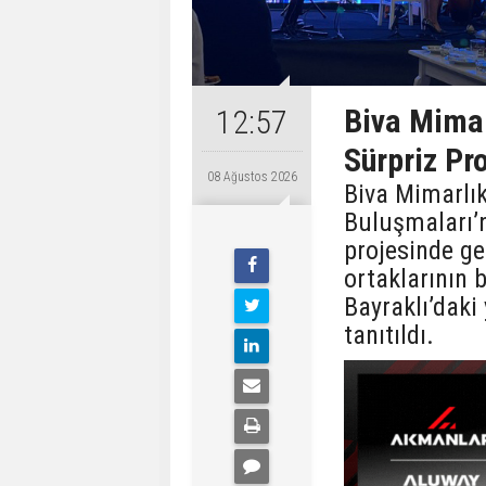
Biva Mimar
12:57
Sürpriz Pro
08 Ağustos 2026
Biva Mimarlık
Buluşmaları’n
projesinde ger
ortaklarının b
Bayraklı’daki 
tanıtıldı.