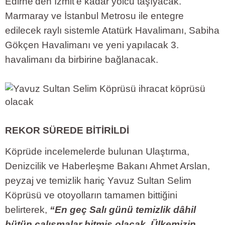
Edirne'den İzmit'e kadar yolcu taşıyacak.
Marmaray ve İstanbul Metrosu ile entegre
edilecek raylı sistemle Atatürk Havalimanı, Sabiha
Gökçen Havalimanı ve yeni yapılacak 3.
havalimanı da birbirine bağlanacak.
REKOR SÜREDE BİTİRİLDİ
Köprüde incelemelerde bulunan Ulaştırma,
Denizcilik ve Haberleşme Bakanı Ahmet Arslan,
peyzaj ve temizlik hariç Yavuz Sultan Selim
Köprüsü ve otoyolların tamamen bittiğini
belirterek,
“En geç Salı günü temizlik dâhil
bütün çalışmalar bitmiş olacak. Ülkemizin