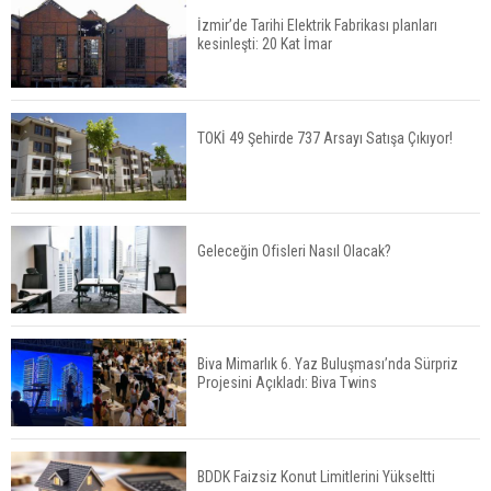
İzmir’de Tarihi Elektrik Fabrikası planları
kesinleşti: 20 Kat İmar
Kalyon İnşaat BAE'nin İlk Yüksek Hızlı Demiryolu
Hattını İnşa Ediyor
TOKİ 49 Şehirde 737 Arsayı Satışa Çıkıyor!
ABD'de Konut Kredisi Faizi Son Bir Yılın En
Yüksek Seviyesinde
Geleceğin Ofisleri Nasıl Olacak?
TOKİ 51 İlde 540 Konut ve İş Yerini Satışa
Sunuyor
Biva Mimarlık 6. Yaz Buluşması’nda Sürpriz
Projesini Açıkladı: Biva Twins
Yatırımcıların Bina Tercihi Değişiyor: Dijital Altyapı
Öne Çıkıyor
BDDK Faizsiz Konut Limitlerini Yükseltti