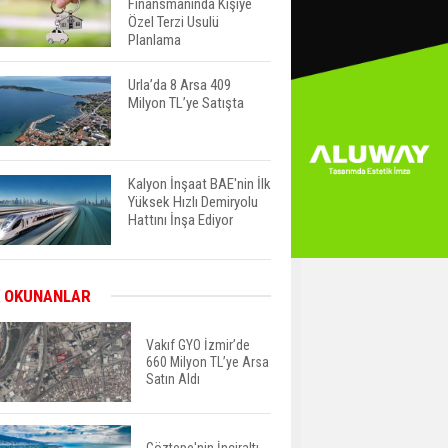
Finansmanında Kişiye
Özel Terzi Usulü
Planlama
Urla’da 8 Arsa 409
Milyon TL’ye Satışta
Kalyon İnşaat BAE'nin İlk
Yüksek Hızlı Demiryolu
Hattını İnşa Ediyor
ABD'de Konut Kredisi
 OKUNANLAR
Faizi Son Bir Yılın En
Yüksek Seviyesinde
Vakıf GYO İzmir’de
660 Milyon TL’ye Arsa
Satın Aldı
TOKİ 51 İlde 540 Konut
ve İş Yerini Satışa
Sunuyor