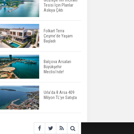
Göztepe'nin İnciraltı
Tesisi İçin Planlar
Yatırımcıların Bina Tercihi
Askıya Çıktı
Değişiyor: Dijital Altyapı
Öne Çıkıyor
Folkart Terra
Çeşme'de Yaşam
TOKİ'nin Kiralık Sosyal
Başladı
Konut Modeli Kiraları
Düşürür Mü?
Balçova Arsaları
Büyükşehir
İkinci El Konut Fiyatları
Meclisi'nde!
İspanya'da Bir Yılda
Yüzde 16,2 Arttı
Urla’da 8 Arsa 409
Milyon TL’ye Satışta
Konut Satışları Güçlü
Seyrini Korudu Yabancıya
Satış Geriledi