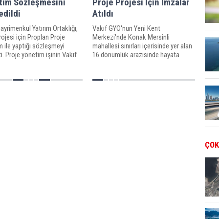
tim Sözleşmesini
Proje Projesi İçin İmzalar
edildi
Atıldı
ayrimenkul Yatırım Ortaklığı,
Vakıf GYO'nun Yeni Kent
rojesi için Proplan Proje
Merkezi'nde Konak Mersinli
 ile yaptığı sözleşmeyi
mahallesi sınırları içerisinde yer alan
i. Proje yönetim işinin Vakıf
16 dönümlük arazisinde hayata
zdinde yürütülmesine karar
geçirilecek karma proje için imzalar
atıldı.
ÇOK