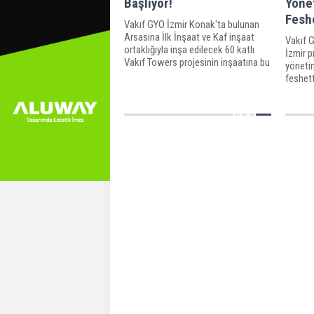
Başlıyor!
Yöne
Fesh
Vakıf GYO İzmir Konak'ta bulunan
Arsasına İlk İnşaat ve Kaf inşaat
Vakıf G
ortaklığıyla inşa edilecek 60 katlı
İzmir p
Vakıf Towers projesinin inşaatına bu
yönetim
yıl başlanacak. AVM, konut, ofis ve
feshett
otelden oluşacak projede 672
GYO ne
bağımsız bölüm yer alacak.
verildi.