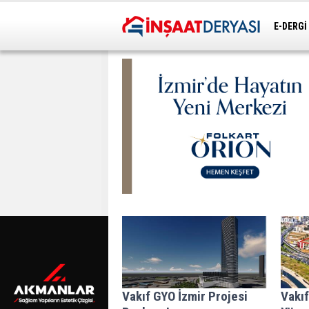
E-DERGİ
ULAŞIM
Vakıf GYO İzmir Projesi
Vakıf