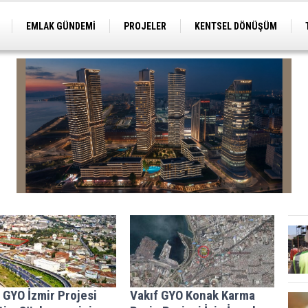
EMLAK GÜNDEMİ
PROJELER
KENTSEL DÖNÜŞÜM
TİCARİ PROJELER
ARSA-ARAZİ
İMAR
 GYO İzmir Projesi
Vakıf GYO Konak Karma