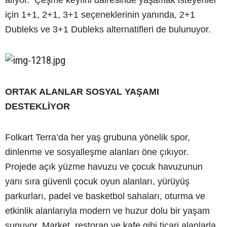
alıyor. Çeşme keyfini dairesinde yaşamak isteyenler
için 1+1, 2+1, 3+1 seçeneklerinin yanında, 2+1
Dubleks ve 3+1 Dubleks alternatifleri de bulunuyor.
ORTAK ALANLAR SOSYAL YAŞAMI
DESTEKLİYOR
Folkart Terra’da her yaş grubuna yönelik spor,
dinlenme ve sosyalleşme alanları öne çıkıyor.
Projede açık yüzme havuzu ve çocuk havuzunun
yanı sıra güvenli çocuk oyun alanları, yürüyüş
parkurları, padel ve basketbol sahaları, oturma ve
etkinlik alanlarıyla modern ve huzur dolu bir yaşam
sunuyor. Market, restoran ve kafe gibi ticari alanlarla