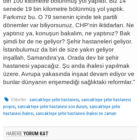
bin 100 kilometre bölünmüş yol yapıldı. Biz 14
senede 19 bin kilometre bölünmüş yol yaptık.
Farkımız bu. O 79 senenin içinde tek partili
dönemler var biliyorsunuz. CHP'nin iktidarları. Ne
yaptınız ya, konuşun bakalım, ne yaptınız? Bak
şimdi bir de ne geliyor? Şehir hastaneleri geliyor.
İstanbulumuz da biri de size yakın geliyor
inşallah, Samandıra'ya. Orada dev bir şehir
hastanesi yapacağız. Şu anda ihalesi yapılmak
üzere. Avrupa yakasında inşaat devam ediyor ve
bunlar dünyanın erişemediği sağlıktaki reformlar."
,
Etiketler :
sancaktepe şehir hastanesi
sancaktepe şehir hastanesi
,
,
projesi
sancaktepe şehir hastanesi son durum
sancaktepe şehir
,
hastanesi ihalesi
sancaktepe şehir hastanesi ihalesi ne zaman
HABERE
YORUM KAT