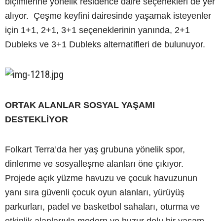
biçimlerine yönelik residence daire seçenekleri de yer
alıyor. Çeşme keyfini dairesinde yaşamak isteyenler
için 1+1, 2+1, 3+1 seçeneklerinin yanında, 2+1
Dubleks ve 3+1 Dubleks alternatifleri de bulunuyor.
ORTAK ALANLAR SOSYAL YAŞAMI
DESTEKLİYOR
Folkart Terra’da her yaş grubuna yönelik spor,
dinlenme ve sosyalleşme alanları öne çıkıyor.
Projede açık yüzme havuzu ve çocuk havuzunun
yanı sıra güvenli çocuk oyun alanları, yürüyüş
parkurları, padel ve basketbol sahaları, oturma ve
etkinlik alanlarıyla modern ve huzur dolu bir yaşam