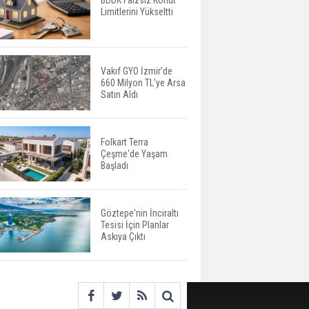
BDDK Faizsiz Konut
Limitlerini Yükseltti
Yatırımcıların Bina Tercihi
Değişiyor: Dijital Altyapı
Öne Çıkıyor
Vakıf GYO İzmir’de
660 Milyon TL’ye Arsa
TOKİ'nin Kiralık Sosyal
Satın Aldı
Konut Modeli Kiraları
Düşürür Mü?
Folkart Terra
Çeşme'de Yaşam
İkinci El Konut Fiyatları
Başladı
İspanya'da Bir Yılda
Yüzde 16,2 Arttı
Göztepe'nin İnciraltı
Tesisi İçin Planlar
Konut Satışları Güçlü
Askıya Çıktı
Seyrini Korudu Yabancıya
Satış Geriledi