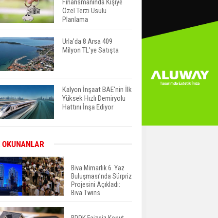
Finansmanında Kişiye
Özel Terzi Usulü
Planlama
Urla’da 8 Arsa 409
Milyon TL’ye Satışta
Kalyon İnşaat BAE'nin İlk
Yüksek Hızlı Demiryolu
Hattını İnşa Ediyor
ABD'de Konut Kredisi
 OKUNANLAR
Faizi Son Bir Yılın En
Yüksek Seviyesinde
Biva Mimarlık 6. Yaz
Buluşması’nda Sürpriz
Projesini Açıkladı:
TOKİ 51 İlde 540 Konut
Biva Twins
ve İş Yerini Satışa
Sunuyor