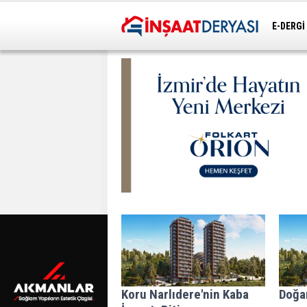
E-DERGİ
ULAŞIM
Koru Narlıdere'nin Kaba
Doğan