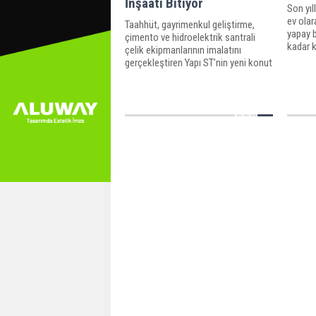
İnşaatı Bitiyor
Son yıl
ev olar
Taahhüt, gayrimenkul geliştirme,
yapay 
çimento ve hidroelektrik santrali
kadar k
çelik ekipmanlarının imalatını
ediliyor
gerçekleştiren Yapı ST’nin yeni konut
projesi Koru Narlıdere’de inşaat
süreci tüm hızıyla devam ediyor…