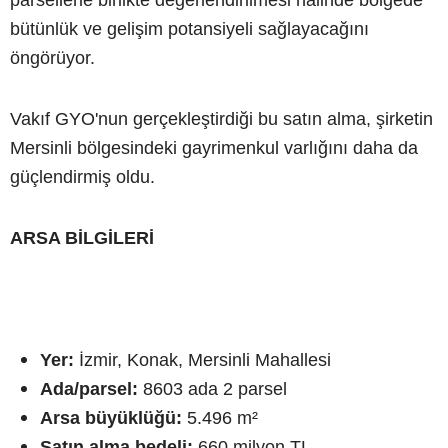
parsellerle birlikte değerlendirilmesi halinde bölgede
bütünlük ve gelişim potansiyeli sağlayacağını
öngörüyor.
Vakıf GYO'nun gerçekleştirdiği bu satın alma, şirketin
Mersinli bölgesindeki gayrimenkul varlığını daha da
güçlendirmiş oldu.
ARSA BİLGİLERİ
Yer:
İzmir, Konak, Mersinli Mahallesi
Ada/parsel:
8603 ada 2 parsel
Arsa büyüklüğü:
5.496 m²
Satın alma bedeli:
660 milyon TL