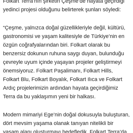
Folkart Terra’nın şirketin Çeşme’de hayata geçirdiği
yedinci projesi olduğunu belirterek şunları söyledi:
“Çeşme, yalnızca doğal güzellikleriyle değil, kültürü,
gastronomisi ve yaşam kalitesiyle de Türkiye’nin en
özgün coğrafyalarından biri. Folkart olarak bu
benzersiz dokunun ruhuna saygı duyan, bulunduğu
çevreyle uyum içinde yaşayan projeler geliştirmeyi
önemsiyoruz. Folkart Paşalimanı, Folkart Hills,
Folkart Blu, Folkart Boyalık, Folkart Ilıca ve Folkart
Ardıç projelerimizin ardından hayata geçirdiğimiz
Terra da bu yaklaşımın yeni bir halkası.
Modern mimariyi Ege’nin doğal dokusuyla buluşturan,
dört mevsim yaşama olanak tanıyan nitelikli bir
yaşam alanı oluşturmayı hedefledik. Folkart Terra’da