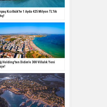
Yatırımcıların Bina Tercihi
npaş Kızılbük'te 1 Ayda 425 Milyon TL'lik
Değişiyor: Dijital Altyapı
tış!
Öne Çıkıyor
TOKİ'nin Kiralık Sosyal
Konut Modeli Kiraları
Düşürür Mü?
İkinci El Konut Fiyatları
İspanya'da Bir Yılda
ğ Holding'ten Didim'e 300 Villalık Yeni
Yüzde 16,2 Arttı
oje!
Konut Satışları Güçlü
Seyrini Korudu Yabancıya
Satış Geriledi