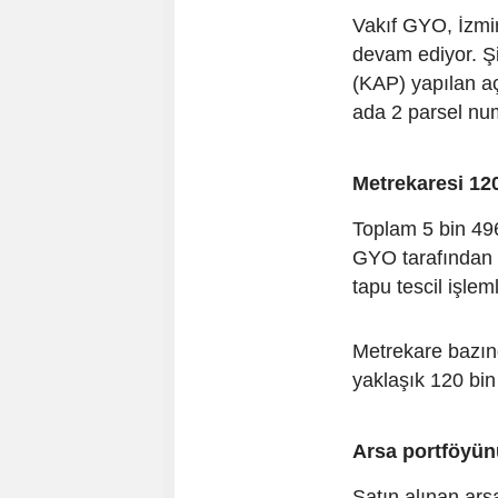
Vakıf GYO, İzmi
devam ediyor. Ş
(KAP) yapılan a
ada 2 parsel num
Metrekaresi 12
Toplam 5 bin 49
GYO tarafından 
tapu tescil işlem
Metrekare bazın
yaklaşık 120 bin
Arsa portföyün
Satın alınan ar