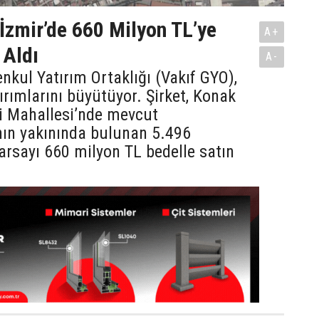
İzmir’de 660 Milyon TL’ye
A+
 Aldı
A-
nkul Yatırım Ortaklığı (Vakıf GYO),
tırımlarını büyütüyor. Şirket, Konak
li Mahallesi’nde mevcut
nın yakınında bulunan 5.496
arsayı 660 milyon TL bedelle satın