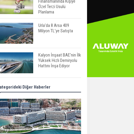
Finansmanında Kişiye
Özel Terzi Usulü
Planlama
Urla’da 8 Arsa 409
Milyon TL’ye Satışta
Kalyon İnşaat BAE'nin İlk
Yüksek Hızlı Demiryolu
Hattını İnşa Ediyor
ABD'de Konut Kredisi
ategorideki Diğer Haberler
Faizi Son Bir Yılın En
Yüksek Seviyesinde
TOKİ 51 İlde 540 Konut
ve İş Yerini Satışa
Sunuyor