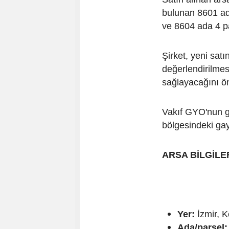
bulunan 8601 ad
ve 8604 ada 4 pa
Şirket, yeni satı
değerlendirilmes
sağlayacağını ö
Vakıf GYO'nun ge
bölgesindeki gay
ARSA BİLGİLE
Yer:
İzmir, K
Ada/parsel: