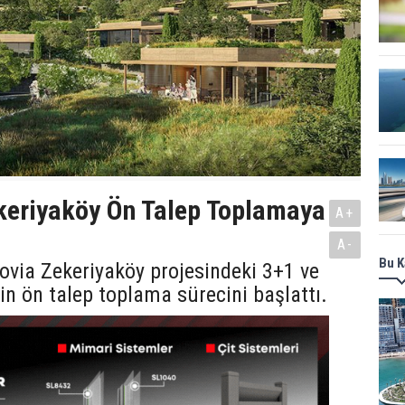
keriyaköy Ön Talep Toplamaya
A+
A-
Bu K
novia Zekeriyaköy projesindeki 3+1 ve
çin ön talep toplama sürecini başlattı.