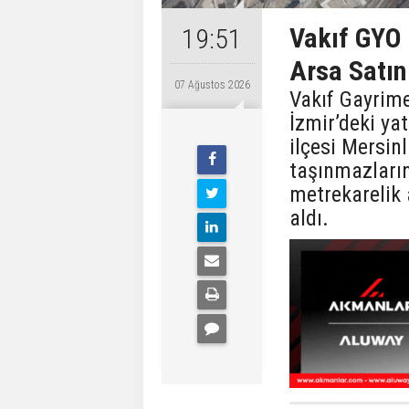
Vakıf GYO 
19:51
Arsa Satın
07 Ağustos 2026
Vakıf Gayrime
İzmir’deki ya
ilçesi Mersin
taşınmazları
metrekarelik 
aldı.