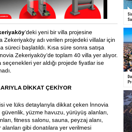
Si
Sa
keriyaköy
’deki yeni bir villa projesine
a Zekeriyaköy adı verilen projedeki villalar için
a süreci başlatıldı. Kısa süre sonra satışa
novia Zekeriyaköy’de toplam 40 villa yer alıyor.
 seçenekleri yer aldığı projede fiyatlar ise
madı.
Da
Pr
ARIYLA DİKKAT ÇEKİYOR
isi ve lüks detaylarıyla dikkat çeken İnnovia
 güvenlik, yüzme havuzu, yürüyüş alanları,
ları, fitness salonu, sauna, peyzaj alanı,
alanları gibi donatılara yer verilmesi