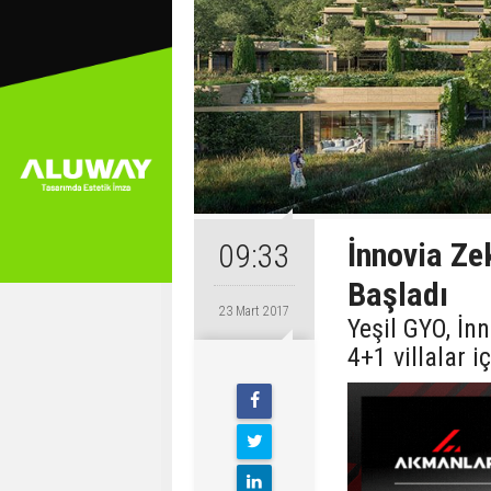
İnnovia Ze
09:33
Başladı
23 Mart 2017
Yeşil GYO, İn
4+1 villalar i