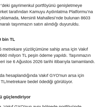
r’deki gayrimenkul portföyünü genişletmeye
irket tarafından Kamuyu Aydınlatma Platformu’na
çıklamada, Mersinli Mahallesi’nde bulunan 8603
aralı taşınmazın satın alındığı duyuruldu.
0 bin TL
6 metrekare yüzölçümüne sahip arsa için Vakıf
660 milyon TL peşin ödeme yapıldı. Taşınmazın
leri ise 6 Ağustos 2026 tarihi itibarıyla tamamlandı.
da hesaplandığında Vakıf GYO'nun arsa için
 TL/metrekare bedel ödediği görülüyor.
ü güçlendiriyor
sa, Vakıf GYO'nun aynı bölgede portföyünde