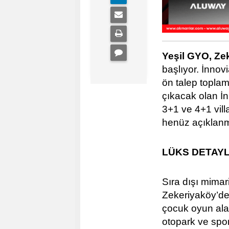
Yeşil GYO, Ze
başlıyor. İnnovi
ön talep toplam
çıkacak olan İn
3+1 ve 4+1 villa
henüz açıklan
LÜKS DETAYL
Sıra dışı mimar
Zekeriyaköy’de
çocuk oyun alan
otopark ve spor 