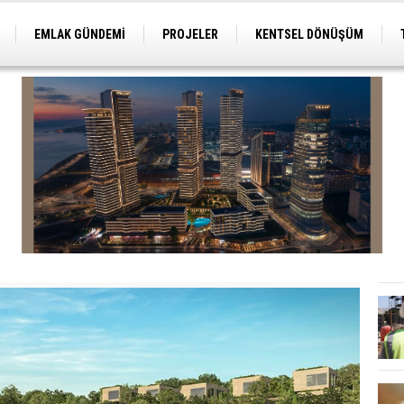
EMLAK GÜNDEMİ
PROJELER
KENTSEL DÖNÜŞÜM
TİCARİ PROJELER
ARSA-ARAZİ
İMAR