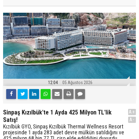
12:04
05 Ağustos 2026
Sinpaş Kızılbük'te 1 Ayda 425 Milyon TL'lik
A+
Satış!
A-
Kızılbük GYO, Sinpaş Kızılbük Thermal Wellness Resort
projesinde 1 ayda 283 adet devre mülkün satıldığını ve
425 milyon 68 bin 77 TL ciro elde edildiğini duyurdu.