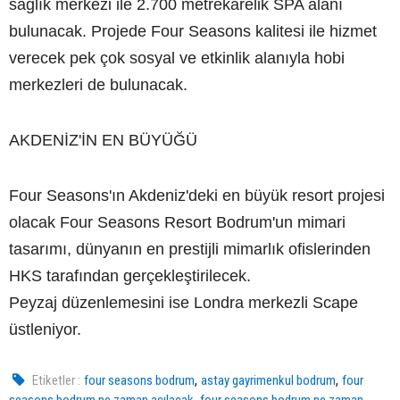
sağlık merkezi ile 2.700 metrekarelik SPA alanı
bulunacak. Projede Four Seasons kalitesi ile hizmet
verecek pek çok sosyal ve etkinlik alanıyla hobi
merkezleri de bulunacak.
AKDENİZ'İN EN BÜYÜĞÜ
Four Seasons'ın Akdeniz'deki en büyük resort projesi
olacak Four Seasons Resort Bodrum'un mimari
tasarımı, dünyanın en prestijli mimarlık ofislerinden
HKS tarafından gerçekleştirilecek.
Peyzaj düzenlemesini ise Londra merkezli Scape
üstleniyor.
,
,
Etiketler :
four seasons bodrum
astay gayrimenkul bodrum
four
,
seasons bodrum ne zaman açılacak
four seasons bodrum ne zaman