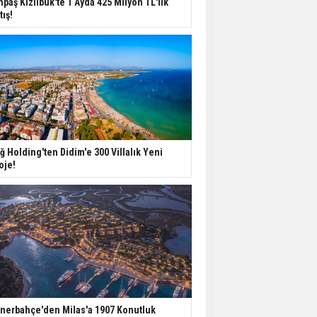
npaş Kızılbük'te 1 Ayda 425 Milyon TL'lik
Harcamaları Geriledi
tış!
Tercih Döneminde
Barınma Telaşı Başladı
Aileden Miras Kalan Ev
Nasıl Satılır?
ğ Holding'ten Didim'e 300 Villalık Yeni
oje!
İstanbul'da 15 Bin Kiralık
Sosyal Konut Eylülde
Kiraya Verilecek
nerbahçe'den Milas'a 1907 Konutluk