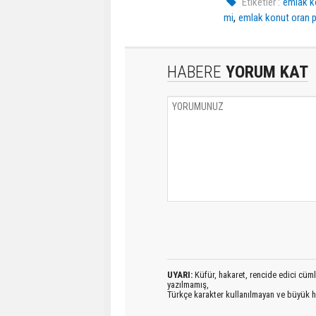
Etiketler :
emlak k
,
mi
emlak konut oran pr
HABERE
YORUM KAT
UYARI:
Küfür, hakaret, rencide edici cümlel
yazılmamış,
Türkçe karakter kullanılmayan ve büyük h