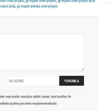
,
,
onut oran projesi
yp inşaat oran projesi
yp inşaat oran projesi iptal
,
ojesi iptal
yp inşaat ankara oran projesi
er veya imalar, inançlara saldırı içeren, imla kuralları ile
arflerle yazılmış yorumlar onaylanmamaktadır.