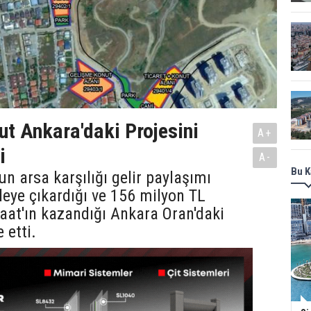
t Ankara'daki Projesini
A+
i
A-
Bu K
n arsa karşılığı gelir paylaşımı
leye çıkardığı ve 156 milyon TL
nşaat'ın kazandığı Ankara Oran'daki
 etti.