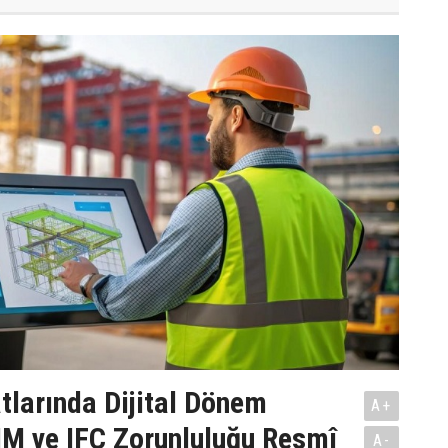
tlarında Dijital Dönem
A+
IM ve IFC Zorunluluğu Resmî
A-