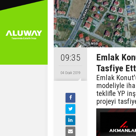
Emlak Konu
09:35
Tasfiye Ett
04 Ocak 2019
Emlak Konut'u
modeliyle iha
teklifle YP i
projeyi tasfiye