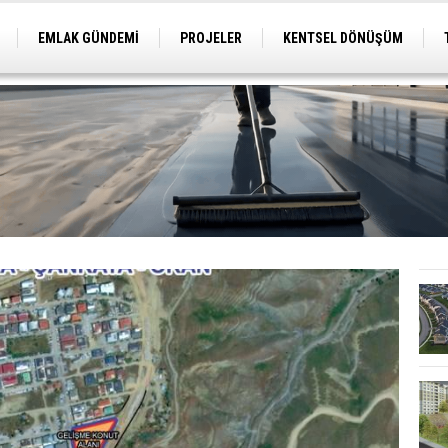
EMLAK GÜNDEMİ
PROJELER
KENTSEL DÖNÜŞÜM
TİCARİ PROJELER
ARSA-ARAZİ
İMAR