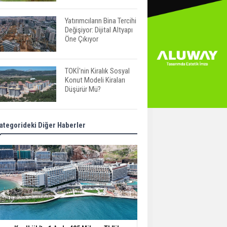
Yatırımcıların Bina Tercihi
Değişiyor: Dijital Altyapı
Öne Çıkıyor
TOKİ'nin Kiralık Sosyal
Konut Modeli Kiraları
Düşürür Mü?
İkinci El Konut Fiyatları
ategorideki Diğer Haberler
İspanya'da Bir Yılda
Yüzde 16,2 Arttı
Konut Satışları Güçlü
Seyrini Korudu Yabancıya
Satış Geriledi
ABD'de İnşaat