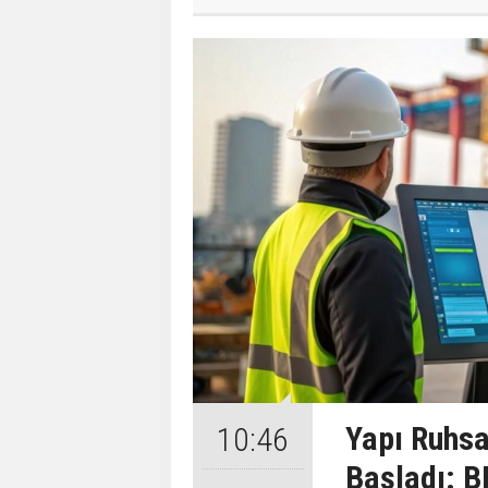
Yapı Ruhsa
10:46
Başladı: B