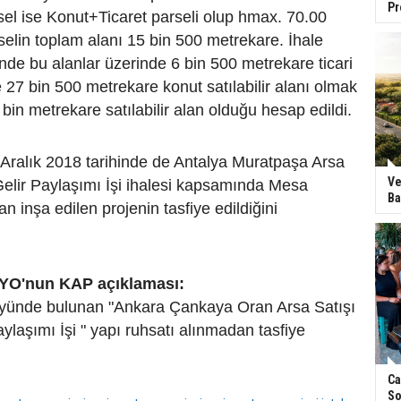
Pr
sel ise Konut+Ticaret parseli olup hmax. 70.00
selin toplam alanı 15 bin 500 metrekare. İhale
nde bu alanlar üzerinde 6 bin 500 metrekare ticari
ile 27 bin 500 metrekare konut satılabilir alanı olmak
bin metrekare satılabilir alan olduğu hesap edildi.
Aralık 2018 tarihinde de Antalya Muratpaşa Arsa
Ve
 Gelir Paylaşımı İşi ihalesi kapsamında Mesa
Ba
n inşa edilen projenin tasfiye edildiğini
YO'nun KAP açıklaması:
föyünde bulunan "Ankara Çankaya Oran Arsa Satışı
aylaşımı İşi " yapı ruhsatı alınmadan tasfiye
Ca
So