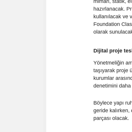
mimari, statik, e
hazırlanacak. Pr
kullanılacak ve v
Foundation Classe
olarak sunulaca
Dijital proje te
Yönetmeliğin ama
taşıyarak proje 
kurumlar arasınd
denetimini daha 
Böylece yapı ruh
geride kalırken, 
parçası olacak.