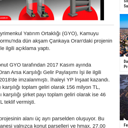
Si
Sa
rimenkul Yatırım Ortaklığı (GYO), Kamuyu
formu'nda dün akşam Çankaya Oran'daki projenin
le ilgili açıklama yaptı.
Da
onut GYO tarafından 2017 Kasım ayında
Pr
an Arsa Karşılığı Gelir Paylaşımı İşi ile ilgili
018'de imzalanmıştı. İhaleyi YP İnşaat kazandı.
ı karşılığı toplam geliri olarak 156 milyon TL,
ı karşılığı şirket payı toplam geliri olarak ise 46
L teklif vermişti.
rojesinin alanı üç ayrı parselden oluşuyor. Bu
Fe
 tanesi yalnızca konut parselleri ve hmax. 27.00