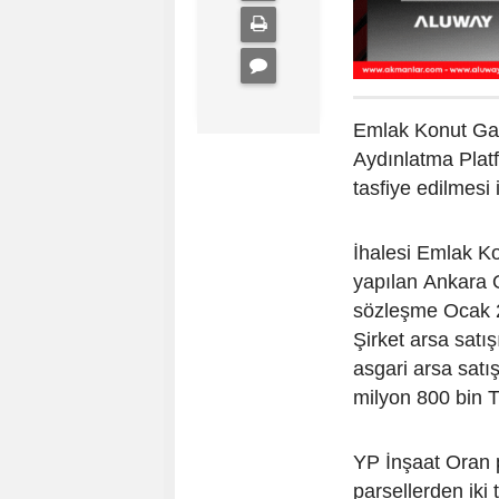
Emlak Konut Gay
Aydınlatma Plat
tasfiye edilmesi i
İhalesi Emlak K
yapılan Ankara Or
sözleşme Ocak 2
Şirket arsa satış
asgari arsa satış
milyon 800 bin T
YP İnşaat Oran p
parsellerden iki