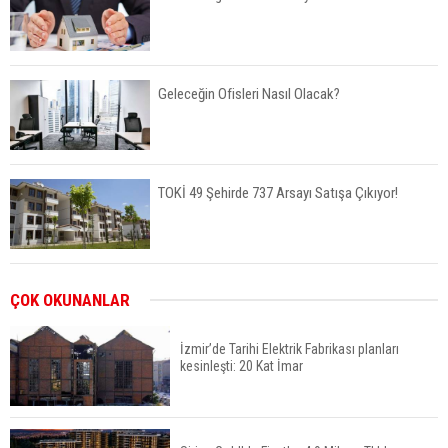
Geleceğin Ofisleri Nasıl Olacak?
TOKİ 49 Şehirde 737 Arsayı Satışa Çıkıyor!
Bayraklı’da İnşaatlara Sıkı Denetim
ÇOK OKUNANLAR
İzmir’de Tarihi Elektrik Fabrikası planları
kesinleşti: 20 Kat İmar
Fuzul’den Konut ve Araç Finansmanında Kişiye
Özel Terzi Usulü Planlama