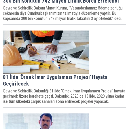
300 Bin Konutun 742 Milyon Liralık Borcu Ertelendi
Çevre ve Şehircilik Bakanı Murat Kurum, "Vatandaşlarımız ödeme zorluğu
çekmesin diye Cumhurbaşkanımızın talimatıyla düzenleme yaptık. Bu
kapsamda 300 bin konutun 742 milyon liralık taksitini 3 ay öteledik" dedi.
81 İlde 'Örnek İmar Uygulaması Projesi' Hayata
Geçirilecek
Çevre ve Şehircilik Bakanlığı 81 ilde 'Örnek İmar Uygulaması Projesi' hayata
geçirmek üzere harekete geçti. Bakanlık, 2020’de 13 ilde, 2023 yılına kadar
ise tüm ülkedeki çarpık sahaları sona erdirecek projeler yapacak.