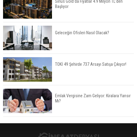
Sirius Gold'da Fiyatlar 4.9 Milyon TL'den
Başlıyor
Urla’da 8 Arsa 409 Milyon TL’ye Satışta
Geleceğin Ofisleri Nasıl Olacak?
Kalyon İnşaat BAE'nin İlk Yüksek Hızlı Demiryolu
Hattını İnşa Ediyor
TOKİ 49 Şehirde 737 Arsayı Satışa Çıkıyor!
ABD'de Konut Kredisi Faizi Son Bir Yılın En
Yüksek Seviyesinde
Emlak Vergisine Zam Geliyor: Kiralara Yansır
Mı?
TOKİ 51 İlde 540 Konut ve İş Yerini Satışa
Sunuyor