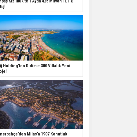
npaş Kızılbük'te 1 Ayda 425 Milyon TL'lik
Değişiyor: Dijital Altyapı
tış!
Öne Çıkıyor
TOKİ'nin Kiralık Sosyal
Konut Modeli Kiraları
Düşürür Mü?
İkinci El Konut Fiyatları
İspanya'da Bir Yılda
ğ Holding'ten Didim'e 300 Villalık Yeni
Yüzde 16,2 Arttı
oje!
Konut Satışları Güçlü
Seyrini Korudu Yabancıya
Satış Geriledi
nerbahçe'den Milas'a 1907 Konutluk