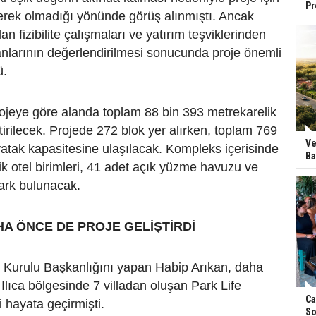
Pr
rek olmadığı yönünde görüş alınmıştı. Ancak
n fizibilite çalışmaları ve yatırım teşviklerinden
nlarının değerlendirilmesi sonucunda proje önemli
ü.
ojeye göre alanda toplam 88 bin 393 metrekarelik
tirilecek. Projede 272 blok yer alırken, toplam 769
Ve
atak kapasitesine ulaşılacak. Kompleks içerisinde
Ba
tik otel birimleri, 41 adet açık yüzme havuzu ve
ark bulunacak.
A ÖNCE DE PROJE GELİŞTİRDİ
m Kurulu Başkanlığını yapan Habip Arıkan, daha
lıca bölgesinde 7 villadan oluşan Park Life
Ca
 hayata geçirmişti.
So