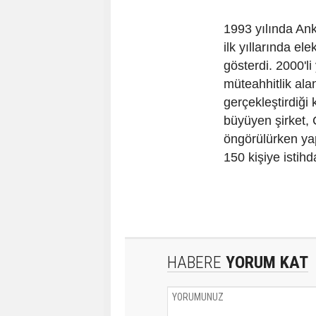
1993 yılında Anka
ilk yıllarında el
gösterdi. 2000'li
müteahhitlik ala
gerçekleştirdiği k
büyüyen şirket, 
öngörülürken ya
150 kişiye istih
HABERE
YORUM KAT