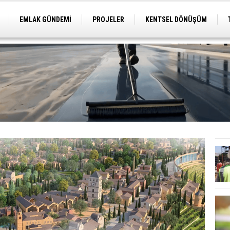
EMLAK GÜNDEMİ
PROJELER
KENTSEL DÖNÜŞÜM
TİCARİ PROJELER
ARSA-ARAZİ
İMAR