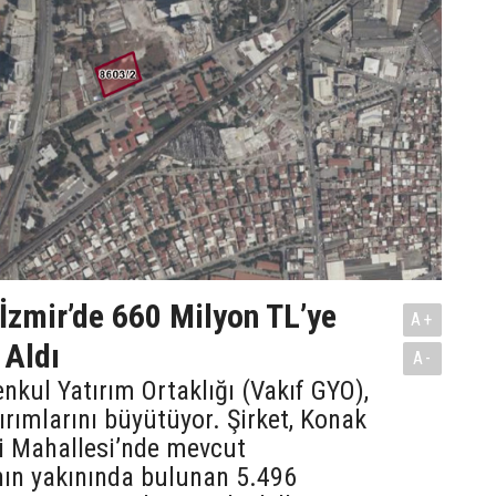
İzmir’de 660 Milyon TL’ye
A+
 Aldı
A-
nkul Yatırım Ortaklığı (Vakıf GYO),
tırımlarını büyütüyor. Şirket, Konak
li Mahallesi’nde mevcut
nın yakınında bulunan 5.496