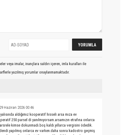
er veya imalar, inançlara saldırı içeren, imla kuralları ile
arflerle yazılmış yorumlar onaylanmamaktadır.
29 Haziran 2026 00:46
yalısında aldığımız kooperatif hisseli arsa mıza ev
eratif 250 parsel di yanılmıyorsam.arsamızın etrafına onlarca
parsrele kimse dokunmadı.boş kaldı.yıllarca vergisini ödedik.
 dendi.yapılmış onlarca ev varken.daha sonra kadostro geçmiş