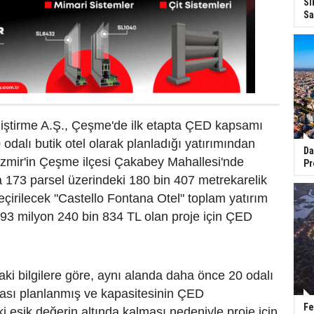
Si
Sa
liştirme A.Ş., Çeşme'de ilk etapta ÇED kapsamı
 odalı butik otel olarak planladığı yatırımından
Da
İzmir'in Çeşme ilçesi Çakabey Mahallesi'nde
Pr
 173 parsel üzerindeki 180 bin 407 metrekarelik
çirilecek "Castello Fontana Otel" toplam yatırım
993 milyon 240 bin 834 TL olan proje için ÇED
ki bilgilere göre, aynı alanda daha önce 20 odalı
ması planlanmış ve kapasitesinin ÇED
Fe
i eşik değerin altında kalması nedeniyle proje için