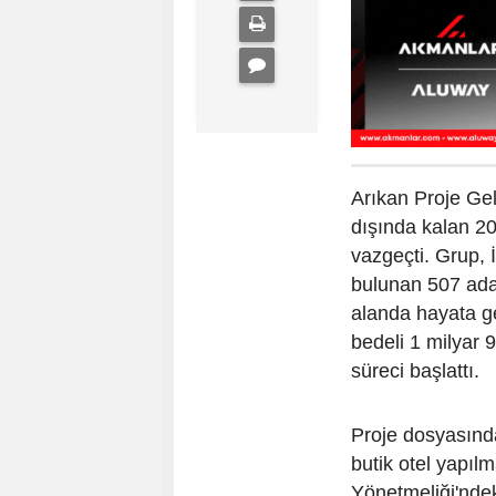
Arıkan Proje Ge
dışında kalan 20
vazgeçti. Grup, 
bulunan 507 ada
alanda hayata ge
bedeli 1 milyar 
süreci başlattı.
Proje dosyasında
butik otel yapıl
Yönetmeliği'ndek