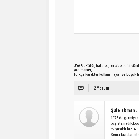
UYARI:
Küfür, hakaret, rencide edici cümlel
yazılmamış,
Türkçe karakter kullanılmayan ve büyük h
2 Yorum
Şule akman
/ 
1975 de germiyan 
başlatamadık.koop
ev yapıldı.bizi 4 
Sonra buralar sit