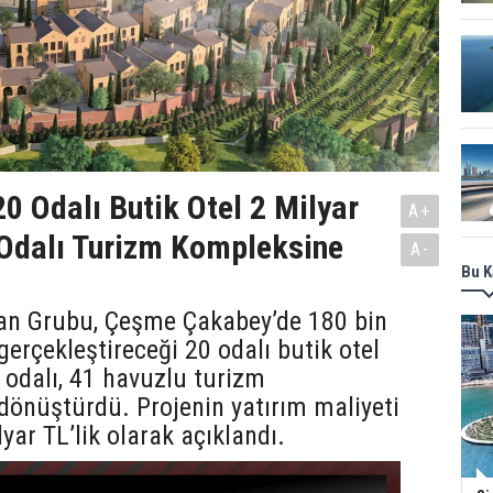
0 Odalı Butik Otel 2 Milyar
A+
 Odalı Turizm Kompleksine
A-
Bu K
kan Grubu, Çeşme Çakabey’de 180 bin
erçekleştireceği 20 odalı butik otel
9 odalı, 41 havuzlu turizm
dönüştürdü. Projenin yatırım maliyeti
yar TL’lik olarak açıklandı.