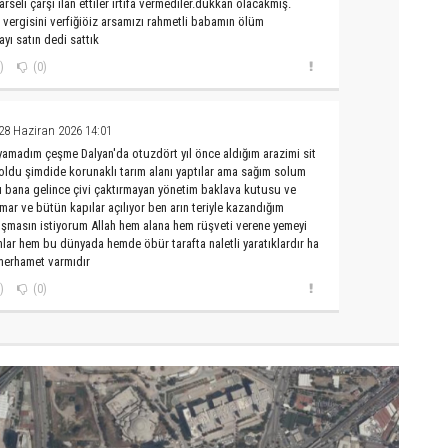
rseli çarşı ilan ettiler irtifa vermediler.dükkan olacakmış.
 vergisini verfiğiöiz arsamızı rahmetli babamın ölüm
yı satın dedi sattık
)
(0)
28 Haziran 2026 14:01
layamadım çeşme Dalyan'da otuzdört yıl önce aldığım arazimi sit
t oldu şimdide korunaklı tarım alanı yaptılar ama sağım solum
du bana gelince çivi çaktırmayan yönetim baklava kutusu ve
ar ve bütün kapılar açılıyor ben arın teriyle kazandığım
şmasın istiyorum Allah hem alana hem rüşveti verene yemeyi
lar hem bu dünyada hemde öbür tarafta naletli yaratıklardır ha
merhamet varmıdır
)
(0)