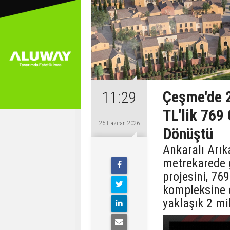
Çeşme'de 2
11:29
TL'lik 769
25 Haziran 2026
Dönüştü
Ankaralı Arı
metrekarede g
projesini, 76
kompleksine 
yaklaşık 2 mil