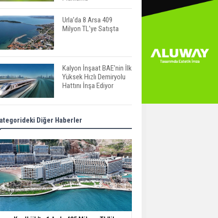
Urla’da 8 Arsa 409
Milyon TL’ye Satışta
Kalyon İnşaat BAE'nin İlk
Yüksek Hızlı Demiryolu
Hattını İnşa Ediyor
ABD'de Konut Kredisi
ategorideki Diğer Haberler
Faizi Son Bir Yılın En
Yüksek Seviyesinde
TOKİ 51 İlde 540 Konut
ve İş Yerini Satışa
Sunuyor
Yatırımcıların Bina Tercihi