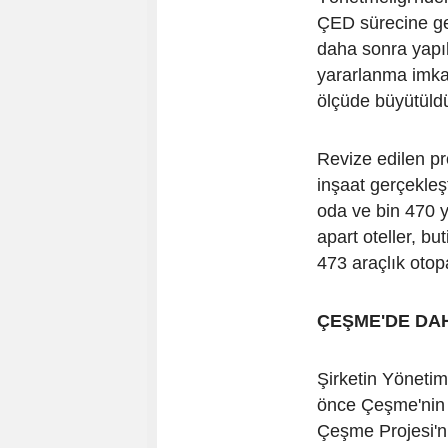
ÇED sürecine ge
daha sonra yapıla
yararlanma imka
ölçüde büyütüld
Revize edilen pr
inşaat gerçekleş
oda ve bin 470 y
apart oteller, bu
473 araçlık otop
ÇEŞME'DE DAH
Şirketin Yöneti
önce Çeşme'nin I
Çeşme Projesi'ni