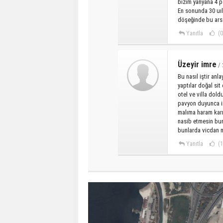
bizim yanyana 4 pa
En sonunda 30 uıl
döşeğinde bu arsa
Yanıtla
(0
Üzeyir imre
/ 
Bu nasıl iştir an
yaptılar doğal si
otel ve villa dol
pavyon duyunca im
malıma haram karı
nasib etmesin bun
bunlarda vicdan 
Yanıtla
(1