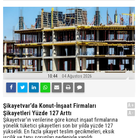
10:44
04 Ağustos 2026
Şikayetvar’da Konut-İnşaat Firmaları
A+
Şikayetleri Yüzde 127 Arttı
A-
Şikayetvar'ın verilerine göre konut inşaat firmalarına
yönelik tüketici şikayetleri son bir yılda yüzde 127
yükseldi. En fazla şikayet teslim gecikmeleri, eksik
işçilik ve tapu sorunları nedeniyle yapıldı.