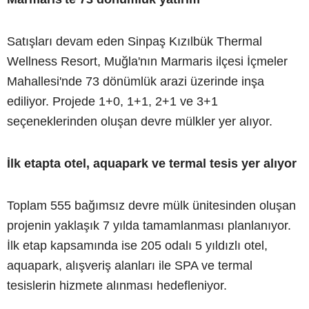
Satışları devam eden Sinpaş Kızılbük Thermal
Wellness Resort, Muğla'nın Marmaris ilçesi İçmeler
Mahallesi'nde 73 dönümlük arazi üzerinde inşa
ediliyor. Projede 1+0, 1+1, 2+1 ve 3+1
seçeneklerinden oluşan devre mülkler yer alıyor.
İlk etapta otel, aquapark ve termal tesis yer alıyor
Toplam 555 bağımsız devre mülk ünitesinden oluşan
projenin yaklaşık 7 yılda tamamlanması planlanıyor.
İlk etap kapsamında ise 205 odalı 5 yıldızlı otel,
aquapark, alışveriş alanları ile SPA ve termal
tesislerin hizmete alınması hedefleniyor.