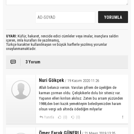
UYARI:
Küfür, hakaret, rencide edici cümleler veya imalar, inançlara saldırı
içeren, imla kuralları ile yazılmamış,
Türkçe karakter kullanılmayan ve büyük harflerle yazılmış yorumlar
onaylanmamaktadır.
3 Yorum
Nuri Gökçek
/ 19 Kasım 2020 11:26
Allah belanızı versin. Varolan şifrem de üyeliğim de
karman çorman oldu. Çelişkikerle dolu bir siteniz var.
Yapanın elleri kırılsın akılsız. Zaten bu arsam yüzünden
1988;den beri kazık yemekteyim belediyenizden haram
olsun vergi adı altında ödediğim milyarlar
Yanıtla
(0)
(0)
Ömer Faruk GÜNERLİ
/ 21 Mayıs 2019 13:35