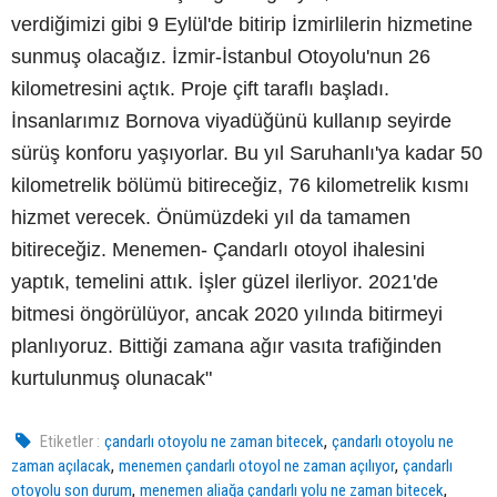
verdiğimizi gibi 9 Eylül'de bitirip İzmirlilerin hizmetine
sunmuş olacağız. İzmir-İstanbul Otoyolu'nun 26
kilometresini açtık. Proje çift taraflı başladı.
İnsanlarımız Bornova viyadüğünü kullanıp seyirde
sürüş konforu yaşıyorlar. Bu yıl Saruhanlı'ya kadar 50
kilometrelik bölümü bitireceğiz, 76 kilometrelik kısmı
hizmet verecek. Önümüzdeki yıl da tamamen
bitireceğiz. Menemen- Çandarlı otoyol ihalesini
yaptık, temelini attık. İşler güzel ilerliyor. 2021'de
bitmesi öngörülüyor, ancak 2020 yılında bitirmeyi
planlıyoruz. Bittiği zamana ağır vasıta trafiğinden
kurtulunmuş olunacak"
,
Etiketler :
çandarlı otoyolu ne zaman bitecek
çandarlı otoyolu ne
,
,
zaman açılacak
menemen çandarlı otoyol ne zaman açılıyor
çandarlı
,
,
otoyolu son durum
menemen aliağa çandarlı yolu ne zaman bitecek