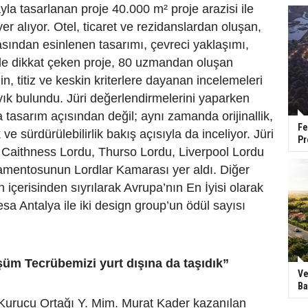
yla tasarlanan proje 40.000 m² proje arazisi ile
er alıyor. Otel, ticaret ve rezidanslardan oluşan,
sından esinlenen tasarımı, çevreci yaklaşımı,
ile dikkat çeken proje, 80 uzmandan oluşan
nin, titiz ve keskin kriterlere dayanan incelemeleri
ık bulundu. Jüri değerlendirmelerini yaparken
a tasarım açısından değil; aynı zamanda orijinallik,
Fe
ik ve sürdürülebilirlik bakış açısıyla da inceliyor. Jüri
Pr
 Caithness Lordu, Thurso Lordu, Liverpool Lordu
lamentosunun Lordlar Kamarası yer aldı. Diğer
in içerisinden sıyrılarak Avrupa’nın En İyisi olarak
esa Antalya ile iki design group’un ödül sayısı
üm Tecrübemizi yurt dışına da taşıdık”
Ve
Ba
 Kurucu Ortağı Y. Mim. Murat Kader kazanılan