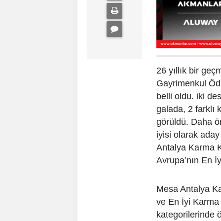
26 yıllık bir ge
Gayrimenkul Ödü
belli oldu. iki 
galada, 2 farklı 
görüldü. Daha ön
iyisi olarak ada
Antalya Karma Ku
Avrupa’nın En İyi
Mesa Antalya Kar
ve En İyi Karma 
kategorilerinde ö