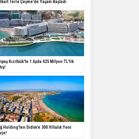
lkart Terra Çeşme'de Yaşam Başladı
Değişiyor: Dijital Altyapı
Öne Çıkıyor
TOKİ'nin Kiralık Sosyal
Konut Modeli Kiraları
Düşürür Mü?
İkinci El Konut Fiyatları
npaş Kızılbük'te 1 Ayda 425 Milyon TL'lik
İspanya'da Bir Yılda
tış!
Yüzde 16,2 Arttı
Konut Satışları Güçlü
Seyrini Korudu Yabancıya
Satış Geriledi
ğ Holding'ten Didim'e 300 Villalık Yeni
oje!