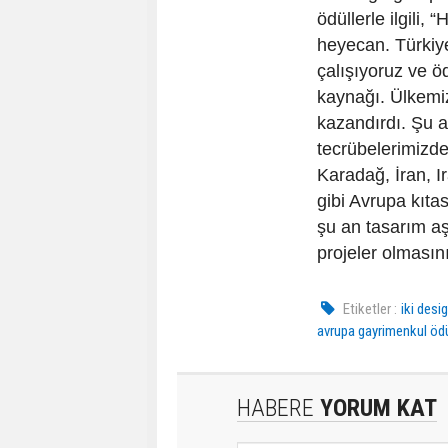
ödüllerle ilgili,
heyecan. Türkiye
çalışıyoruz ve öd
kaynağı. Ülkemi
kazandırdı. Şu a
tecrübelerimizd
Karadağ, İran, 
gibi Avrupa kıta
şu an tasarım aş
projeler olmasını
Etiketler :
iki desi
avrupa gayrimenkul ödü
HABERE
YORUM KAT