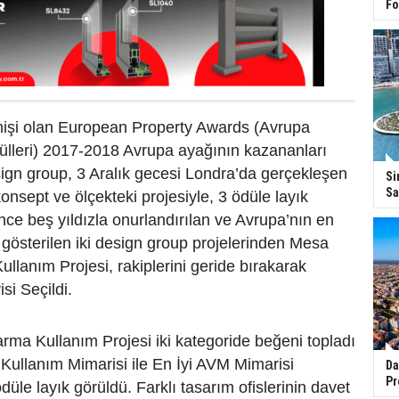
Fo
çmişi olan European Property Awards (Avrupa
lleri) 2017-2018 Avrupa ayağının kazananları
design group, 3 Aralık gecesi Londra’da gerçekleşen
Si
Sa
konsept ve ölçekteki projesiyle, 3 ödüle layık
ce beş yıldızla onurlandırılan ve Avrupa’nın en
y gösterilen iki design group projelerinden Mesa
llanım Projesi, rakiplerini geride bırakarak
si Seçildi.
ma Kullanım Projesi iki kategoride beğeni topladı
Kullanım Mimarisi ile En İyi AVM Mimarisi
Da
Pr
düle layık görüldü. Farklı tasarım ofislerinin davet