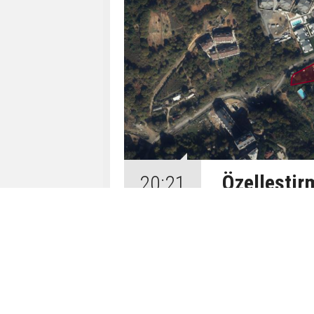
Özelleştir
20:21
TL’ye Sattı
07 Ağustos 2026
Özelleştirme 
İstanbul, Sak
3 arsanın nih
İhalelerde ver
milyon TL’ye 