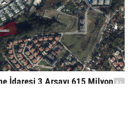
me İdaresi 3 Arsayı 615 Milyon
A+
A-
İdaresi Başkanlığı tarafından
arya ve Diyarbakır ve satışa çıkarılan
ai pazarlık görüşmeleri tamamlandı.
ilen en yüksek tekliflerin toplamı 615
ulaştı.