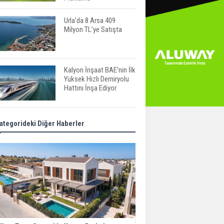
Urla’da 8 Arsa 409
Milyon TL’ye Satışta
Kalyon İnşaat BAE'nin İlk
Yüksek Hızlı Demiryolu
Hattını İnşa Ediyor
ABD'de Konut Kredisi
ategorideki Diğer Haberler
Faizi Son Bir Yılın En
Yüksek Seviyesinde
TOKİ 51 İlde 540 Konut
ve İş Yerini Satışa
Sunuyor
Yatırımcıların Bina Tercihi