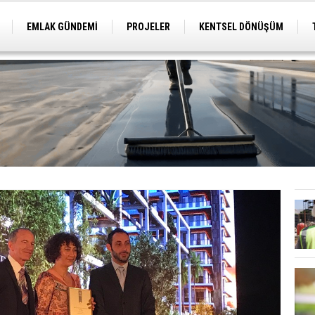
EMLAK GÜNDEMİ
PROJELER
KENTSEL DÖNÜŞÜM
TİCARİ PROJELER
ARSA-ARAZİ
İMAR