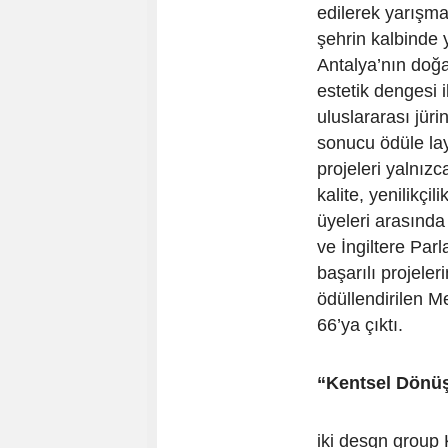
edilerek yarışma
şehrin kalbinde y
Antalya’nın doğa
estetik dengesi 
uluslararası jüri
sonucu ödüle lay
projeleri yalnızc
kalite, yenilikçil
üyeleri arasında
ve İngiltere Par
başarılı projeler
ödüllendirilen M
66’ya çıktı.
“Kentsel Dönüş
iki desgn group