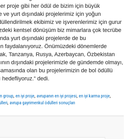
 “Her proje gibi her ödül de bizim için büyük
 ve yurt dışındaki projelerimiz için yoğun
üllendirilmek ekibimiz ve işverenlerimiz için gurur
zdeki kentsel dönüşüm biz mimarlara çok tecrübe
nda yurt dışındaki projelerde de bu
en faydalanıyoruz. Önümüzdeki dönemlerde
Irak, Tanzanya, Rusya, Azerbaycan, Özbekistan
sının dışındaki projelerimizle de gündemde olmayı,
amasında olan bu projelerimizin de bol ödüllü
 hedefliyoruz.” dedi.
,
,
,
,
gn group
en iyi proje
avrupanın en iyi projesi
en iyi karma proje
,
lleri
avrupa gayrimenkul ödülleri sonuçları