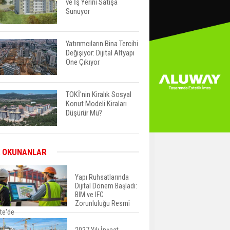
ve İş Yerini Satışa
Sunuyor
Yatırımcıların Bina Tercihi
Değişiyor: Dijital Altyapı
Öne Çıkıyor
TOKİ'nin Kiralık Sosyal
Konut Modeli Kiraları
Düşürür Mü?
İkinci El Konut Fiyatları
 OKUNANLAR
İspanya'da Bir Yılda
Yüzde 16,2 Arttı
Yapı Ruhsatlarında
Dijital Dönem Başladı:
BIM ve IFC
Konut Satışları Güçlü
Zorunluluğu Resmî
Seyrini Korudu Yabancıya
te'de
Satış Geriledi