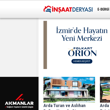
E-DERGİ
ULAŞIM
Arda Turan ve Aslıhan
Arda