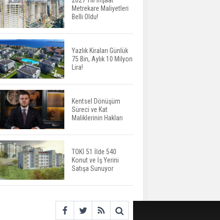
2027 Yılı İnşaat
Metrekare Maliyetleri
ABD'de İnşaat
Belli Oldu!
Harcamaları Geriledi
Yazlık Kiraları Günlük
75 Bin, Aylık 10 Milyon
Tercih Döneminde
Lira!
Barınma Telaşı Başladı
Kentsel Dönüşüm
Süreci ve Kat
Aileden Miras Kalan Ev
Maliklerinin Hakları
Nasıl Satılır?
TOKİ 51 İlde 540
Konut ve İş Yerini
İstanbul'da 15 Bin Kiralık
Satışa Sunuyor
Sosyal Konut Eylülde
Kiraya Verilecek