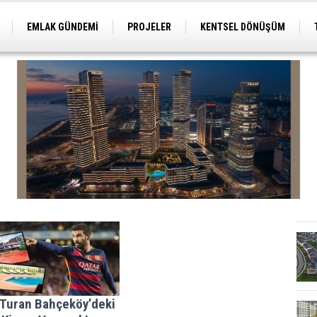
EMLAK GÜNDEMİ
PROJELER
KENTSEL DÖNÜŞÜM
TİCARİ PROJELER
ARSA-ARAZİ
İMAR
 Turan Bahçeköy’deki