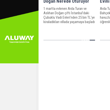
Doğan Nerede Oturuyor
Evini
1 martta evlenen Arda Turan ve
Arda Tu
Aslıhan Doğan çifti İstanbul’daki
Bahçek
Çubuklu Vadi Evleri’nden 25 bin TL'ye
havuzlu
kiraladıkları villada yaşamaya başladı
öğrenil