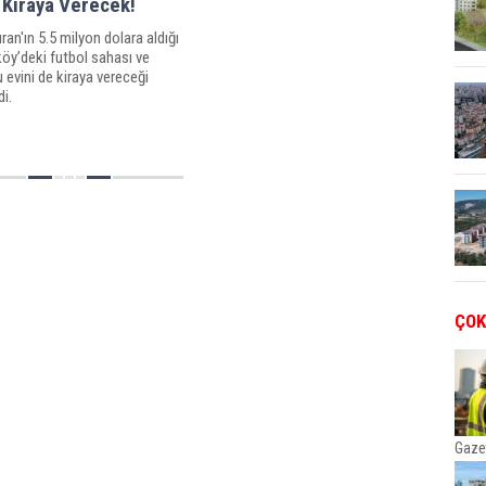
 Kiraya Verecek!
ran'ın 5.5 milyon dolara aldığı
öy’deki futbol sahası ve
 evini de kiraya vereceği
di.
ÇOK
Gaze