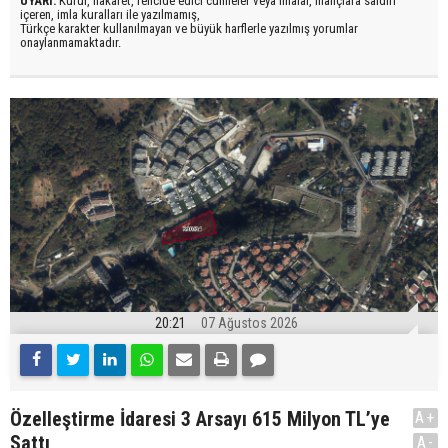
UYARI:
Küfür, hakaret, rencide edici cümleler veya imalar, inançlara saldırı
içeren, imla kuralları ile yazılmamış,
Türkçe karakter kullanılmayan ve büyük harflerle yazılmış yorumlar
onaylanmamaktadır.
20:21
07 Ağustos 2026
Özelleştirme İdaresi 3 Arsayı 615 Milyon TL’ye
A+
Sattı
A-