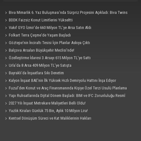
Biva Mimarlık 6. Yaz Buluşması’nda Sürpriz Projesini Açıkladı: Biva Twins
BDDK Faizsiz Konut Limitlerini Yükseltti
Vakıf GYO İzmir’de 660 Milyon TL’ye Arsa Satın Aldı
Folkart Terra Çeşme'de Yaşam Başladı
Göztepe'nin İnciraltı Tesisi İçin Planlar Askıya Çıktı
Balçova Arsaları Büyükşehir Meclisi'nde!
Özelleştirme İdaresi 3 Arsayı 615 Milyon TL’ye Sattı
Urla’da 8 Arsa 409 Milyon TL’ye Satışta
Bayraklı’da İnşaatlara Sıkı Denetim
Kalyon İnşaat BAE'nin İlk Yüksek Hızlı Demiryolu Hattını İnşa Ediyor
Fuzul’den Konut ve Araç Finansmanında Kişiye Özel Terzi Usulü Planlama
Yapı Ruhsatlarında Dijital Dönem Başladı: BIM ve IFC Zorunluluğu Resmî
Gazete'de
2027 Yılı İnşaat Metrekare Maliyetleri Belli Oldu!
Yazlık Kiraları Günlük 75 Bin, Aylık 10 Milyon Lira!
Kentsel Dönüşüm Süreci ve Kat Maliklerinin Hakları