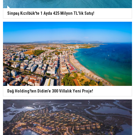
Sinpaş Kızılbük'te 1 Ayda 425 Milyon TL'lik Satış!
Dağ Holding'ten Didim'e 300 Villalık Yeni Proje!