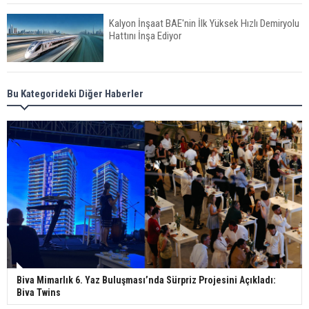
Kalyon İnşaat BAE'nin İlk Yüksek Hızlı Demiryolu
Hattını İnşa Ediyor
ABD'de Konut Kredisi Faizi Son Bir Yılın En
Bu Kategorideki Diğer Haberler
Yüksek Seviyesinde
TOKİ 51 İlde 540 Konut ve İş Yerini Satışa
Sunuyor
Yatırımcıların Bina Tercihi Değişiyor: Dijital Altyapı
Öne Çıkıyor
Biva Mimarlık 6. Yaz Buluşması’nda Sürpriz Projesini Açıkladı:
Biva Twins
TOKİ'nin Kiralık Sosyal Konut Modeli Kiraları
Düşürür Mü?