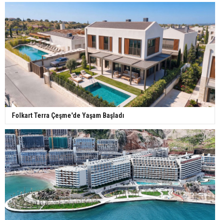
İkinci El Konut Fiyatları İspanya'da Bir Yılda
Yüzde 16,2 Arttı
Konut Satışları Güçlü Seyrini Korudu Yabancıya
Satış Geriledi
Folkart Terra Çeşme'de Yaşam Başladı