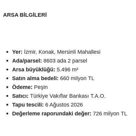
ARSA BİLGİLERİ
Yer:
İzmir, Konak, Mersinli Mahallesi
Ada/parsel:
8603 ada 2 parsel
Arsa büyüklüğü:
5.496 m²
Satın alma bedeli:
660 milyon TL
Ödeme:
Peşin
Satıcı:
Türkiye Vakıflar Bankası T.A.O.
Tapu tescili:
6 Ağustos 2026
Değerleme raporundaki değer:
726 milyon TL