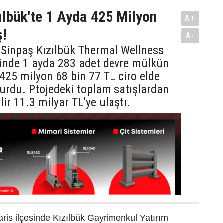
ılbük'te 1 Ayda 425 Milyon
A+
ş!
A-
 Sinpaş Kızılbük Thermal Wellness
sinde 1 ayda 283 adet devre mülkün
e 425 milyon 68 bin 77 TL ciro elde
yurdu. Ptojedeki toplam satışlardan
lir 11.3 milyar TL'ye ulaştı.
ris ilçesinde Kızılbük Gayrimenkul Yatırım