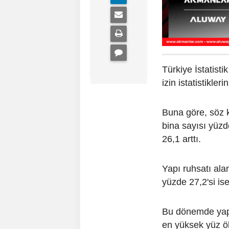
Türkiye İstatisti
izin istatistikleri
Buna göre, söz 
bina sayısı yüzd
26,1 arttı.
Yapı ruhsatı ala
yüzde 27,2'si ise 
Bu dönemde yapı
en yüksek yüz öl