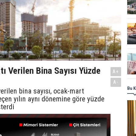
tı Verilen Bina Sayısı Yüzde
A+
A-
Bu K
verilen bina sayısı, ocak-mart
çen yılın aynı dönemine göre yüzde
sterdi