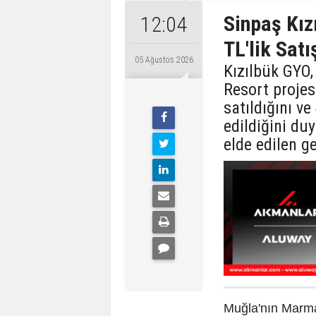
Sinpaş Kız
12:04
TL'lik Satı
05 Ağustos 2026
Kızılbük GYO,
Resort proje
satıldığını v
edildiğini du
elde edilen ge
Muğla'nın Marma