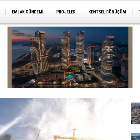
EMLAK GÜNDEMİ
PROJELER
KENTSEL DÖNÜŞÜM
TİCARİ PROJELER
ARSA-ARAZİ
İMAR