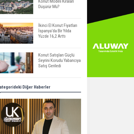
Konut Modeli Kiraları
Düşürür Mü?
İkinci El Konut Fiyatları
İspanya'da Bir Yılda
Yüzde 16,2 Arttı
Konut Satışları Güçlü
Seyrini Korudu Yabancıya
Satış Geriledi
ABD'de İnşaat
ategorideki Diğer Haberler
Harcamaları Geriledi
Tercih Döneminde
Barınma Telaşı Başladı