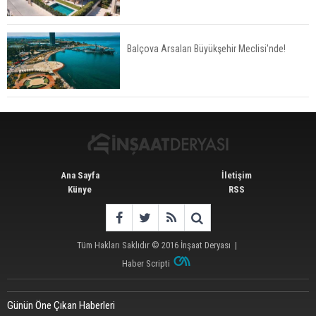
Düşürür Mü?
Balçova Arsaları Büyükşehir Meclisi'nde!
İkinci El Konut Fiyatları İspanya'da Bir Yılda
Yüzde 16,2 Arttı
Ana Sayfa
İletişim
Künye
RSS
Tüm Hakları Saklıdır © 2016
İnşaat Deryası
|
Haber Scripti
Günün Öne Çıkan Haberleri