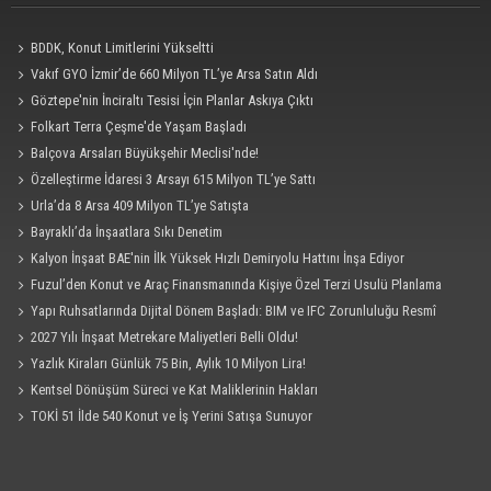
BDDK, Konut Limitlerini Yükseltti
Vakıf GYO İzmir’de 660 Milyon TL’ye Arsa Satın Aldı
Göztepe'nin İnciraltı Tesisi İçin Planlar Askıya Çıktı
Folkart Terra Çeşme'de Yaşam Başladı
Balçova Arsaları Büyükşehir Meclisi'nde!
Özelleştirme İdaresi 3 Arsayı 615 Milyon TL’ye Sattı
Urla’da 8 Arsa 409 Milyon TL’ye Satışta
Bayraklı’da İnşaatlara Sıkı Denetim
Kalyon İnşaat BAE'nin İlk Yüksek Hızlı Demiryolu Hattını İnşa Ediyor
Fuzul’den Konut ve Araç Finansmanında Kişiye Özel Terzi Usulü Planlama
Yapı Ruhsatlarında Dijital Dönem Başladı: BIM ve IFC Zorunluluğu Resmî
Gazete'de
2027 Yılı İnşaat Metrekare Maliyetleri Belli Oldu!
Yazlık Kiraları Günlük 75 Bin, Aylık 10 Milyon Lira!
Kentsel Dönüşüm Süreci ve Kat Maliklerinin Hakları
TOKİ 51 İlde 540 Konut ve İş Yerini Satışa Sunuyor