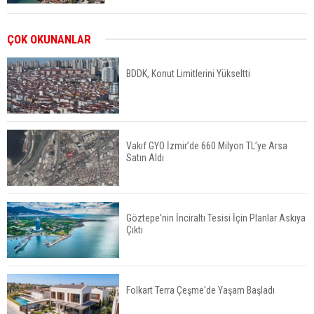
Kalyon İnşaat BAE'nin İlk Yüksek Hızlı Demiryolu
ÇOK OKUNANLAR
Hattını İnşa Ediyor
BDDK, Konut Limitlerini Yükseltti
ABD'de Konut Kredisi Faizi Son Bir Yılın En
Yüksek Seviyesinde
Vakıf GYO İzmir’de 660 Milyon TL’ye Arsa
Satın Aldı
TOKİ 51 İlde 540 Konut ve İş Yerini Satışa
Sunuyor
Göztepe'nin İnciraltı Tesisi İçin Planlar Askıya
Çıktı
Yatırımcıların Bina Tercihi Değişiyor: Dijital Altyapı
Öne Çıkıyor
Folkart Terra Çeşme'de Yaşam Başladı
TOKİ'nin Kiralık Sosyal Konut Modeli Kiraları