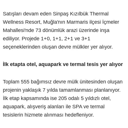
Satışları devam eden Sinpaş Kızılbük Thermal
Wellness Resort, Muğla'nın Marmaris ilçesi İçmeler
Mahallesi'nde 73 dönümlük arazi üzerinde inşa
ediliyor. Projede 1+0, 1+1, 2+1 ve 3+1
seçeneklerinden oluşan devre mülkler yer alıyor.
İlk etapta otel, aquapark ve termal tesis yer alıyor
Toplam 555 bağımsız devre mülk ünitesinden oluşan
projenin yaklaşık 7 yılda tamamlanması planlanıyor.
İlk etap kapsamında ise 205 odalı 5 yıldızlı otel,
aquapark, alışveriş alanları ile SPA ve termal
tesislerin hizmete alınması hedefleniyor.