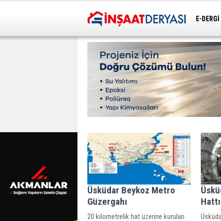
E-DERGİ
ULAŞIM
Üsküdar Beykoz Metro
Üskü
Güzergahı
Hattı
20 kilometrelik hat üzerine kurulan
Üsküdar