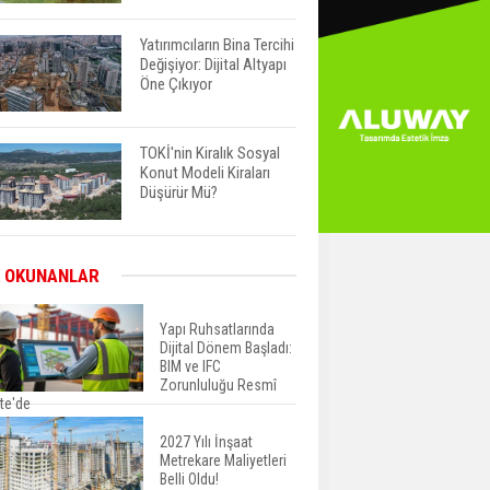
Yatırımcıların Bina Tercihi
Değişiyor: Dijital Altyapı
Öne Çıkıyor
TOKİ'nin Kiralık Sosyal
Konut Modeli Kiraları
Düşürür Mü?
İkinci El Konut Fiyatları
 OKUNANLAR
İspanya'da Bir Yılda
Yüzde 16,2 Arttı
Yapı Ruhsatlarında
Dijital Dönem Başladı:
BIM ve IFC
Konut Satışları Güçlü
Zorunluluğu Resmî
Seyrini Korudu Yabancıya
te'de
Satış Geriledi
2027 Yılı İnşaat
Metrekare Maliyetleri
ABD'de İnşaat
Belli Oldu!