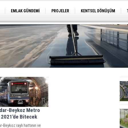
EMLAK GÜNDEMİ
PROJELER
KENTSEL DÖNÜŞÜM
TİCARİ PROJELER
ARSA-ARAZİ
İMAR
dar-Beykoz Metro
 2021'de Bitecek
-Beykoz raylı hattının ve