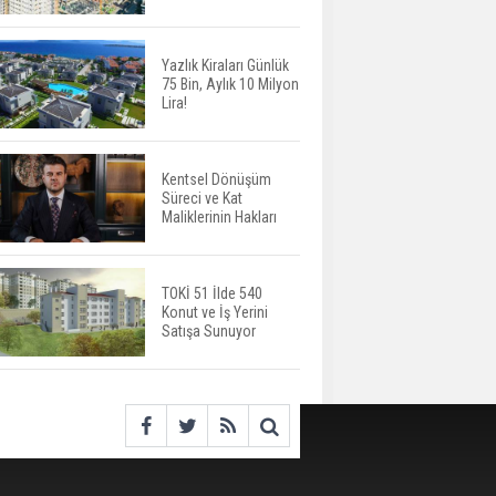
Harcamaları Geriledi
Yazlık Kiraları Günlük
75 Bin, Aylık 10 Milyon
Tercih Döneminde
Lira!
Barınma Telaşı Başladı
Kentsel Dönüşüm
Süreci ve Kat
Aileden Miras Kalan Ev
Maliklerinin Hakları
Nasıl Satılır?
TOKİ 51 İlde 540
Konut ve İş Yerini
İstanbul'da 15 Bin Kiralık
Satışa Sunuyor
Sosyal Konut Eylülde
Kiraya Verilecek