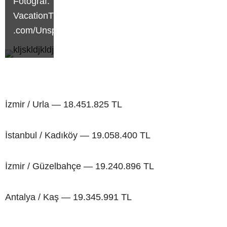
Fotoğraf:
VacationTravelInsider
.com/Unsplash
İzmir / Urla — 18.451.825 TL
İstanbul / Kadıköy — 19.058.400 TL
İzmir / Güzelbahçe — 19.240.896 TL
Antalya / Kaş — 19.345.991 TL