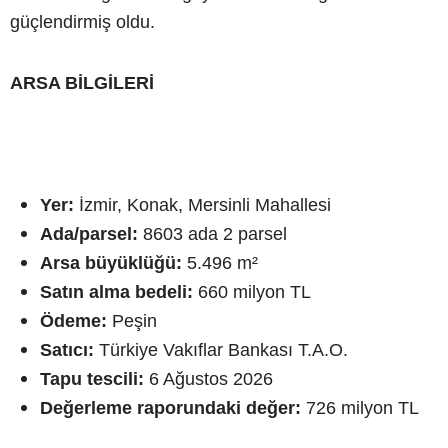
güçlendirmiş oldu.
ARSA BİLGİLERİ
Yer:
İzmir, Konak, Mersinli Mahallesi
Ada/parsel:
8603 ada 2 parsel
Arsa büyüklüğü:
5.496 m²
Satın alma bedeli:
660 milyon TL
Ödeme:
Peşin
Satıcı:
Türkiye Vakıflar Bankası T.A.O.
Tapu tescili:
6 Ağustos 2026
Değerleme raporundaki değer:
726 milyon TL