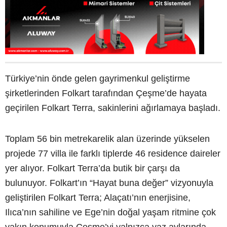
Türkiye’nin önde gelen gayrimenkul geliştirme
şirketlerinden Folkart tarafından Çeşme’de hayata
geçirilen Folkart Terra, sakinlerini ağırlamaya başladı.
Toplam 56 bin metrekarelik alan üzerinde yükselen
projede 77 villa ile farklı tiplerde 46 residence daireler
yer alıyor. Folkart Terra’da butik bir çarşı da
bulunuyor. Folkart’ın “Hayat buna değer” vizyonuyla
geliştirilen Folkart Terra; Alaçatı’nın enerjisine,
Ilıca’nın sahiline ve Ege’nin doğal yaşam ritmine çok
yakın konumuyla Çeşme’yi yalnızca yaz aylarında