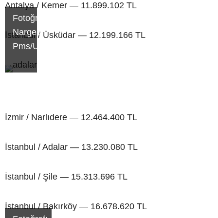
Antalya / Kemer — 11.899.102 TL
Fotoğraf:
Narges
İstanbul / Üsküdar — 12.199.166 TL
Pms/Unsplash
İzmir / Narlıdere — 12.464.400 TL
İstanbul / Adalar — 13.230.080 TL
İstanbul / Şile — 15.313.696 TL
İstanbul / Bakırköy — 16.678.620 TL