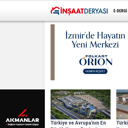
E-DERGİ
ULAŞIM
Türkiye ve Avrupa'nın En
Türki