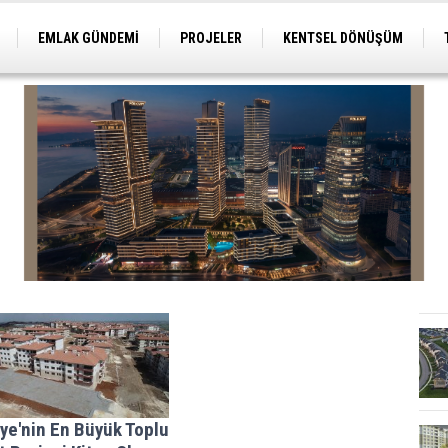
EMLAK GÜNDEMİ
PROJELER
KENTSEL DÖNÜŞÜM
TİCARİ PROJELER
ARSA-ARAZİ
İMAR
ye'nin En Büyük Toplu