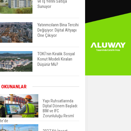
ve İş Yerini Satışa
Sunuyor
Yatırımcıların Bina Tercihi
Değişiyor: Dijital Altyapı
Öne Çıkıyor
TOKİ'nin Kiralık Sosyal
Konut Modeli Kiraları
Düşürür Mü?
İkinci El Konut Fiyatları
 OKUNANLAR
İspanya'da Bir Yılda
Yüzde 16,2 Arttı
Yapı Ruhsatlarında
Dijital Dönem Başladı:
BIM ve IFC
Konut Satışları Güçlü
Zorunluluğu Resmî
Seyrini Korudu Yabancıya
te'de
Satış Geriledi