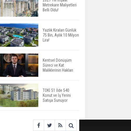
2027 Yılı İnşaat
Metrekare Maliyetleri
ABD'de İnşaat
Belli Oldu!
Harcamaları Geriledi
Yazlık Kiraları Günlük
75 Bin, Aylık 10 Milyon
Tercih Döneminde
Lira!
Barınma Telaşı Başladı
Kentsel Dönüşüm
Süreci ve Kat
Aileden Miras Kalan Ev
Maliklerinin Hakları
Nasıl Satılır?
TOKİ 51 İlde 540
Konut ve İş Yerini
İstanbul'da 15 Bin Kiralık
Satışa Sunuyor
Sosyal Konut Eylülde
Kiraya Verilecek