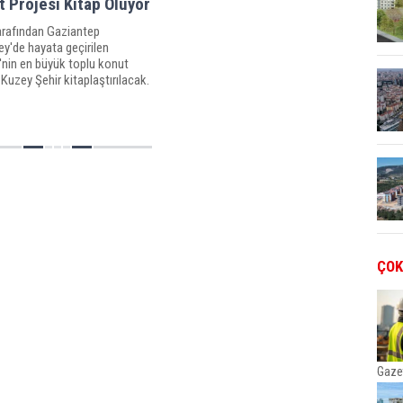
 Projesi Kitap Oluyor
arafından Gaziantep
y'de hayata geçirilen
'nin en büyük toplu konut
 Kuzey Şehir kitaplaştırılacak.
yon metrekare alan üzerinde
geçirilen Kuzey Şehir
nin tüm aşamalarının kitapta
cak
ÇOK
Gaze