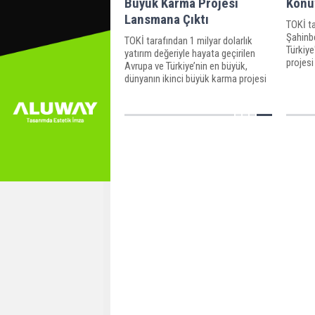
Büyük Karma Projesi
Konut
Lansmana Çıktı
TOKİ t
Şahinbe
TOKİ tarafından 1 milyar dolarlık
Türkiye
yatırım değeriyle hayata geçirilen
projesi
Avrupa ve Türkiye’nin en büyük,
8,5 mil
dünyanın ikinci büyük karma projesi
hayata 
KUMSmall Factory'nin lansmanı
projesi
gerçekleştirildi. Projede AVM, Otel ve
yer ala
iş merkezi yer alıyor.