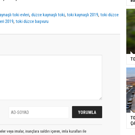
Ba
,
,
,
ynaşlı toki evleri
düzce kaynaşlı toki
toki kaynaşlı 2019
toki düzce
,
eri 2019
toki düzce başvuru
TO
TO
Çı
er veya imalar, inançlara saldırı içeren, imla kuralları ile