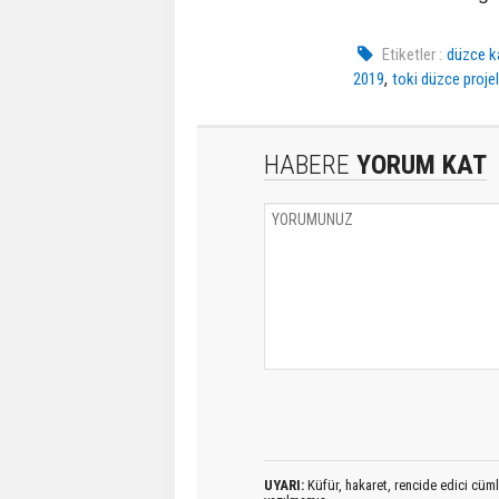
Etiketler :
düzce ka
,
2019
toki düzce projel
HABERE
YORUM KAT
UYARI:
Küfür, hakaret, rencide edici cümlel