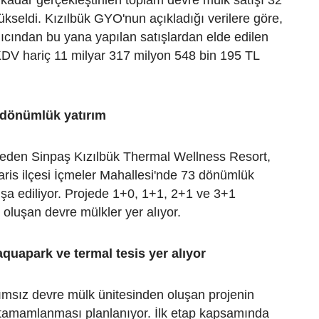
kseldi. Kızılbük GYO'nun açıkladığı verilere göre,
ıcından bu yana yapılan satışlardan elde edilen
KDV hariç 11 milyar 317 milyon 548 bin 195 TL
 dönümlük yatırım
 eden Sinpaş Kızılbük Thermal Wellness Resort,
ris ilçesi İçmeler Mahallesi'nde 73 dönümlük
nşa ediliyor. Projede 1+0, 1+1, 2+1 ve 3+1
oluşan devre mülkler yer alıyor.
 aquapark ve termal tesis yer alıyor
msız devre mülk ünitesinden oluşan projenin
a tamamlanması planlanıyor. İlk etap kapsamında