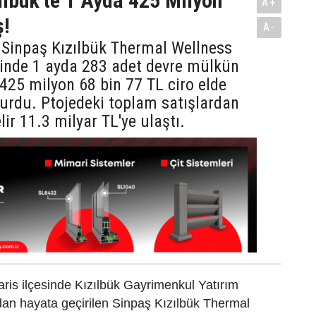
ılbük'te 1 Ayda 425 Milyon
A+
ş!
A-
 Sinpaş Kızılbük Thermal Wellness
sinde 1 ayda 283 adet devre mülkün
e 425 milyon 68 bin 77 TL ciro elde
yurdu. Ptojedeki toplam satışlardan
lir 11.3 milyar TL'ye ulaştı.
ris ilçesinde Kızılbük Gayrimenkul Yatırım
ndan hayata geçirilen Sinpaş Kızılbük Thermal