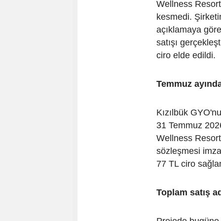
Wellness Resort
kesmedi. Şirket
açıklamaya göre
satışı gerçekleşt
ciro elde edildi.
Temmuz ayında 
Kızılbük GYO'nun
31 Temmuz 2026 
Wellness Resort
sözleşmesi imza
77 TL ciro sağla
Toplam satış ad
Projede bugüne k