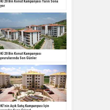
Kİ 20 Bin Konut Kampanyası Yarın Sona
Nasıl Satılır?
iyor
İstanbul'da 15 Bin Kiralık
Sosyal Konut Eylülde
Kiraya Verilecek
Miras Kalan Ev ve Tarım
Arazilerinde Yeni Dönem
Kİ 20 Bin Konut Kampanyası
Başlıyor
şvurularında Son Günler
Avrupa'da Konut
Yatırımında Yeni Cazip
Ülke: Fransa
Kİ’nin Açık Satış Kampanyası İçin