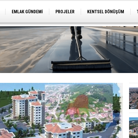
EMLAK GÜNDEMİ
PROJELER
KENTSEL DÖNÜŞÜM
TİCARİ PROJELER
ARSA-ARAZİ
İMAR