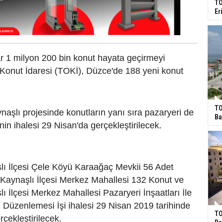
TO
Er
r 1 milyon 200 bin konut hayata geçirmeyi
 Konut İdaresi (TOKİ), Düzce'de 188 yeni konut
TO
şlı projesinde konutların yanı sıra pazaryeri de
Ba
nin ihalesi 29 Nisan'da gerçekleştirilecek.
lı İlçesi Çele Köyü Karaağaç Mevkii 56 Adet
 Kaynaşlı İlçesi Merkez Mahallesi 132 Konut ve
lı İlçesi Merkez Mahallesi Pazaryeri İnşaatları İle
 Düzenlemesi İşi ihalesi 29 Nisan 2019 tarihinde
TO
rçekleştirilecek.