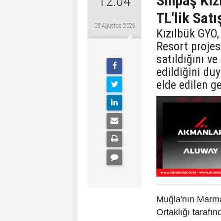
Sinpaş Kız
12:04
TL'lik Satı
05 Ağustos 2026
Kızılbük GYO,
Resort proje
satıldığını v
edildiğini du
elde edilen ge
Muğla'nın Marma
Ortaklığı tarafı