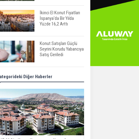
İkinci El Konut Fiyatları
İspanya'da Bir Yılda
Yüzde 16,2 Arttı
Konut Satışları Güçlü
Seyrini Korudu Yabancıya
Satış Geriledi
ABD'de İnşaat
ategorideki Diğer Haberler
Harcamaları Geriledi
Tercih Döneminde
Barınma Telaşı Başladı
Aileden Miras Kalan Ev