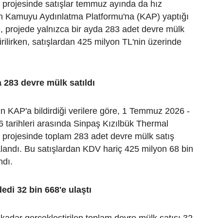
 projesinde satışlar temmuz ayında da hız
in Kamuyu Aydınlatma Platformu'na (KAP) yaptığı
, projede yalnızca bir ayda 283 adet devre mülk
irilirken, satışlardan 425 milyon TL'nin üzerinde
283 devre mülk satıldı
 KAP'a bildirdiği verilere göre, 1 Temmuz 2026 -
tarihleri arasında Sinpaş Kızılbük Thermal
 projesinde toplam 283 adet devre mülk satış
landı. Bu satışlardan KDV hariç 425 milyon 68 bin
ndı.
edi 32 bin 668'e ulaştı
adar gerçekleştirilen toplam devre mülk satışı 32