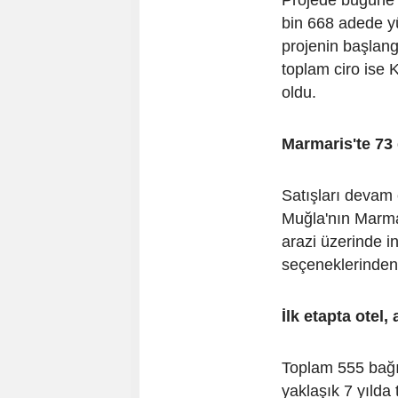
bin 668 adede yü
projenin başlang
toplam ciro ise 
oldu.
Marmaris'te 73
Satışları devam
Muğla'nın Marma
arazi üzerinde i
seçeneklerinden 
İlk etapta otel,
Toplam 555 bağı
yaklaşık 7 yıld