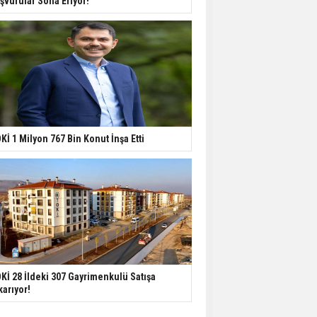
şvurular Sona Eriyor!
Kİ 1 Milyon 767 Bin Konut İnşa Etti
Kİ 28 İldeki 307 Gayrimenkulü Satışa
karıyor!