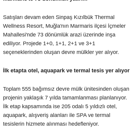
Satışları devam eden Sinpaş Kızılbük Thermal
Wellness Resort, Muğla'nın Marmaris ilçesi İçmeler
Mahallesi'nde 73 dönümlük arazi üzerinde inşa
ediliyor. Projede 1+0, 1+1, 2+1 ve 3+1
seçeneklerinden oluşan devre mülkler yer alıyor.
İlk etapta otel, aquapark ve termal tesis yer alıyor
Toplam 555 bağımsız devre mülk ünitesinden oluşan
projenin yaklaşık 7 yılda tamamlanması planlanıyor.
İlk etap kapsamında ise 205 odalı 5 yıldızlı otel,
aquapark, alışveriş alanları ile SPA ve termal
tesislerin hizmete alınması hedefleniyor.