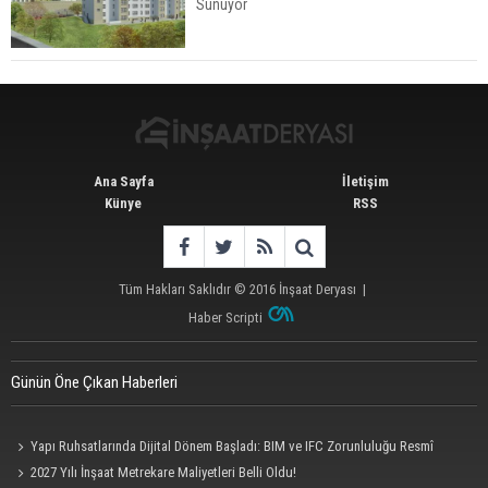
Sunuyor
İstanbul'da 15 Bin Kiralık Sosyal Konut Eylülde
Kiraya Verilecek
Ana Sayfa
İletişim
Künye
RSS
Tüm Hakları Saklıdır © 2016
İnşaat Deryası
|
Haber Scripti
Günün Öne Çıkan Haberleri
Yapı Ruhsatlarında Dijital Dönem Başladı: BIM ve IFC Zorunluluğu Resmî
Gazete'de
2027 Yılı İnşaat Metrekare Maliyetleri Belli Oldu!