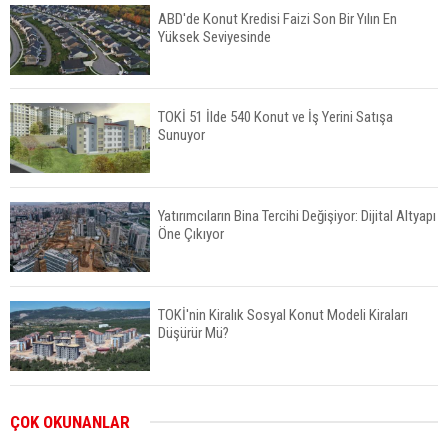
ABD'de Konut Kredisi Faizi Son Bir Yılın En
Yüksek Seviyesinde
TOKİ 51 İlde 540 Konut ve İş Yerini Satışa
Sunuyor
Yatırımcıların Bina Tercihi Değişiyor: Dijital Altyapı
Öne Çıkıyor
TOKİ'nin Kiralık Sosyal Konut Modeli Kiraları
Düşürür Mü?
İkinci El Konut Fiyatları İspanya'da Bir Yılda
ÇOK OKUNANLAR
Yüzde 16,2 Arttı