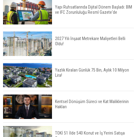
Yapı Ruhsatlarında Dijital Dönem Başladı: BIM
ve IFC Zorunluluğu Resmî Gazete'de
Konut Satışları Güçlü Seyrini Korudu Yabancıya
Satış Geriledi
2027 Yılı İnşaat Metrekare Maliyetleri Belli
Oldu!
ABD'de İnşaat Harcamaları Geriledi
Yazlık Kiraları Günlük 75 Bin, Aylık 10 Milyon
Lira!
Tercih Döneminde Barınma Telaşı Başladı
Kentsel Dönüşüm Süreci ve Kat Maliklerinin
Hakları
Aileden Miras Kalan Ev Nasıl Satılır?
TOKİ 51 İlde 540 Konut ve İş Yerini Satışa