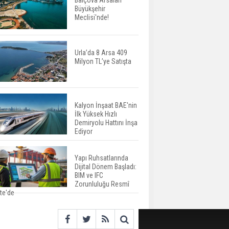
Balçova Arsaları
Büyükşehir
İkinci El Konut Fiyatları
Meclisi'nde!
İspanya'da Bir Yılda
Yüzde 16,2 Arttı
Urla’da 8 Arsa 409
Milyon TL’ye Satışta
Konut Satışları Güçlü
Seyrini Korudu Yabancıya
Satış Geriledi
Kalyon İnşaat BAE'nin
İlk Yüksek Hızlı
ABD'de İnşaat
Demiryolu Hattını İnşa
Harcamaları Geriledi
Ediyor
Yapı Ruhsatlarında
Dijital Dönem Başladı:
Tercih Döneminde
BIM ve IFC
Barınma Telaşı Başladı
Zorunluluğu Resmî
te'de