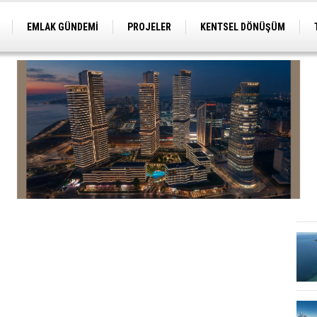
EMLAK GÜNDEMİ
PROJELER
KENTSEL DÖNÜŞÜM
TİCARİ PROJELER
ARSA-ARAZİ
İMAR