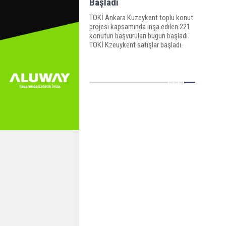
Başladı
TOKİ Ankara Kuzeykent toplu konut
projesi kapsamında inşa edilen 221
konutun başvuruları bugün başladı.
TOKİ Kzeuykent satışlar başladı.
TOKİ Kuzeykent satışları 29 eylüle
kadar devam edecek.