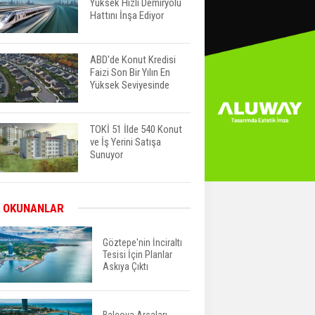
Yüksek Hızlı Demiryolu
Hattını İnşa Ediyor
ABD'de Konut Kredisi
Faizi Son Bir Yılın En
Yüksek Seviyesinde
TOKİ 51 İlde 540 Konut
ve İş Yerini Satışa
Sunuyor
Yatırımcıların Bina Tercihi
 OKUNANLAR
Değişiyor: Dijital Altyapı
Öne Çıkıyor
Göztepe'nin İnciraltı
Tesisi İçin Planlar
Askıya Çıktı
TOKİ'nin Kiralık Sosyal
Konut Modeli Kiraları
Düşürür Mü?