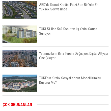
ABD'de Konut Kredisi Faizi Son Bir Yılın En
Yüksek Seviyesinde
TOKİ 51 İlde 540 Konut ve İş Yerini Satışa
Sunuyor
Yatırımcıların Bina Tercihi Değişiyor: Dijital Altyapı
Öne Çıkıyor
TOKİ'nin Kiralık Sosyal Konut Modeli Kiraları
Düşürür Mü?
İkinci El Konut Fiyatları İspanya'da Bir Yılda
ÇOK OKUNANLAR
Yüzde 16,2 Arttı