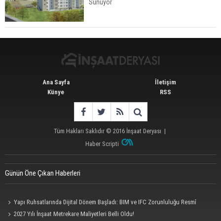
Sunuyor
İstanbul'da 15 Bin Kiralık Sosyal Konut Eylülde
Kiraya Verilecek
Ana Sayfa
İletişim
Künye
RSS
Tüm Hakları Saklıdır © 2016
İnşaat Deryası
|
Haber Scripti
Günün Öne Çıkan Haberleri
Yapı Ruhsatlarında Dijital Dönem Başladı: BIM ve IFC Zorunluluğu Resmî
Gazete'de
2027 Yılı İnşaat Metrekare Maliyetleri Belli Oldu!