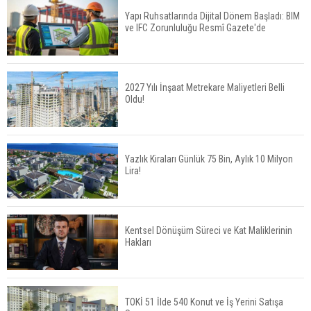
Yapı Ruhsatlarında Dijital Dönem Başladı: BIM
ve IFC Zorunluluğu Resmî Gazete'de
Konut Satışları Güçlü Seyrini Korudu Yabancıya
Satış Geriledi
2027 Yılı İnşaat Metrekare Maliyetleri Belli
Oldu!
ABD'de İnşaat Harcamaları Geriledi
Yazlık Kiraları Günlük 75 Bin, Aylık 10 Milyon
Lira!
Tercih Döneminde Barınma Telaşı Başladı
Kentsel Dönüşüm Süreci ve Kat Maliklerinin
Hakları
Aileden Miras Kalan Ev Nasıl Satılır?
TOKİ 51 İlde 540 Konut ve İş Yerini Satışa