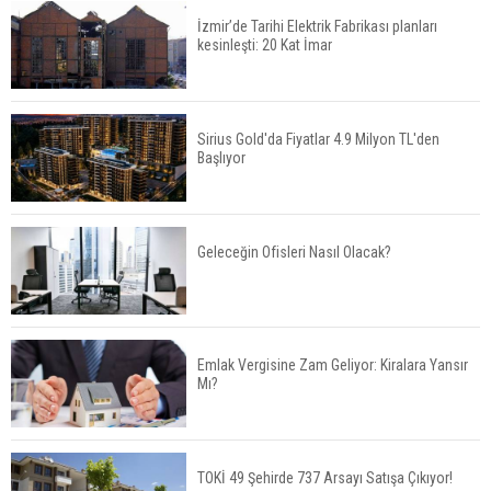
İzmir’de Tarihi Elektrik Fabrikası planları
kesinleşti: 20 Kat İmar
Fuzul’den Konut ve Araç Finansmanında Kişiye
Özel Terzi Usulü Planlama
Sirius Gold'da Fiyatlar 4.9 Milyon TL'den
Başlıyor
Urla’da 8 Arsa 409 Milyon TL’ye Satışta
Geleceğin Ofisleri Nasıl Olacak?
Kalyon İnşaat BAE'nin İlk Yüksek Hızlı Demiryolu
Hattını İnşa Ediyor
Emlak Vergisine Zam Geliyor: Kiralara Yansır
Mı?
ABD'de Konut Kredisi Faizi Son Bir Yılın En
Yüksek Seviyesinde
TOKİ 49 Şehirde 737 Arsayı Satışa Çıkıyor!