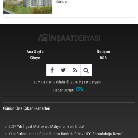
Sunuyor
İstanbul'da 15 Bin Kiralık Sosyal Konut Eylülde
Kiraya Verilecek
Ana Sayfa
İletişim
Künye
RSS
Tüm Hakları Saklıdır © 2016
İnşaat Deryası
|
Haber Scripti
Günün Öne Çıkan Haberleri
2027 Yılı İnşaat Metrekare Maliyetleri Belli Oldu!
Yapı Ruhsatlarında Dijital Dönem Başladı: BIM ve IFC Zorunluluğu Resmî