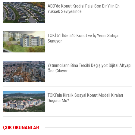
ABD'de Konut Kredisi Faizi Son Bir Yılın En
Yüksek Seviyesinde
TOKİ 51 İlde 540 Konut ve İş Yerini Satışa
Sunuyor
Yatırımcıların Bina Tercihi Değişiyor: Dijital Altyapı
Öne Çıkıyor
TOKİ'nin Kiralık Sosyal Konut Modeli Kiraları
Düşürür Mü?
İkinci El Konut Fiyatları İspanya'da Bir Yılda
ÇOK OKUNANLAR
Yüzde 16,2 Arttı