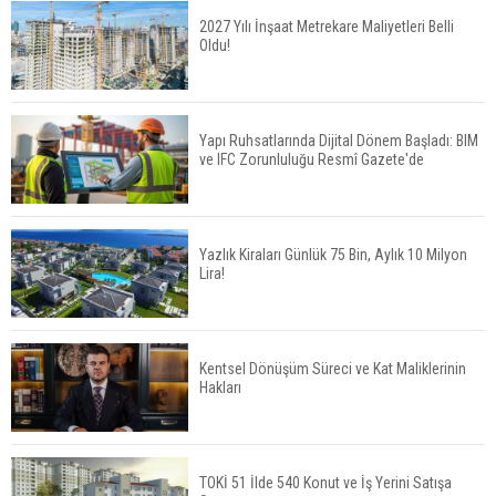
2027 Yılı İnşaat Metrekare Maliyetleri Belli
Oldu!
Konut Satışları Güçlü Seyrini Korudu Yabancıya
Satış Geriledi
Yapı Ruhsatlarında Dijital Dönem Başladı: BIM
ve IFC Zorunluluğu Resmî Gazete'de
ABD'de İnşaat Harcamaları Geriledi
Yazlık Kiraları Günlük 75 Bin, Aylık 10 Milyon
Lira!
Tercih Döneminde Barınma Telaşı Başladı
Kentsel Dönüşüm Süreci ve Kat Maliklerinin
Hakları
Aileden Miras Kalan Ev Nasıl Satılır?
TOKİ 51 İlde 540 Konut ve İş Yerini Satışa