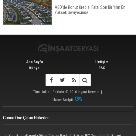
ABD'de Konut Kredisi Faizi Son Bir Yılın En
Yüksek Seviyesinde
İstanbul'da 15 Bin Kiralık Sosyal Konut Eylülde
Kiraya Verilecek
Ana Sayfa
İletişim
Künye
RSS
Tüm Hakları Saklıdır © 2016
İnşaat Deryası
|
Haber Scripti
Günün Öne Çıkan Haberleri
Yapı Ruhsatlarında Dijital Dönem Başladı: BIM ve IFC Zorunluluğu Resmî