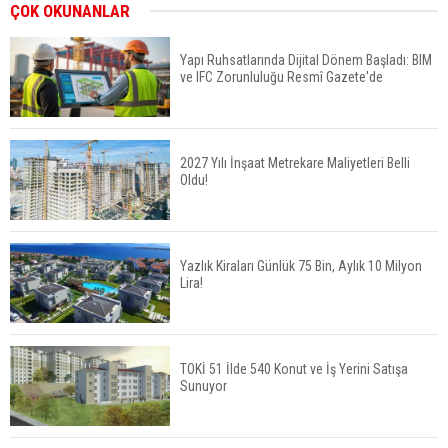
İkinci El Konut Fiyatları İspanya'da Bir Yılda
ÇOK OKUNANLAR
Yüzde 16,2 Arttı
Yapı Ruhsatlarında Dijital Dönem Başladı: BIM
ve IFC Zorunluluğu Resmî Gazete'de
Konut Satışları Güçlü Seyrini Korudu Yabancıya
Satış Geriledi
2027 Yılı İnşaat Metrekare Maliyetleri Belli
Oldu!
ABD'de İnşaat Harcamaları Geriledi
Yazlık Kiraları Günlük 75 Bin, Aylık 10 Milyon
Lira!
Tercih Döneminde Barınma Telaşı Başladı
TOKİ 51 İlde 540 Konut ve İş Yerini Satışa
Sunuyor
Aileden Miras Kalan Ev Nasıl Satılır?