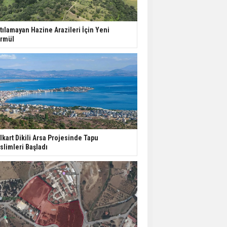
ABD'de İnşaat
Harcamaları Geriledi
tılamayan Hazine Arazileri İçin Yeni
rmül
Tercih Döneminde
Barınma Telaşı Başladı
Aileden Miras Kalan Ev
Nasıl Satılır?
lkart Dikili Arsa Projesinde Tapu
slimleri Başladı
İstanbul'da 15 Bin Kiralık
Sosyal Konut Eylülde
Kiraya Verilecek