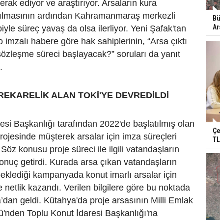
erak ediyor ve araştırıyor. Arsaların kura
pılmasının ardından Kahramanmaraş merkezli
Bü
Ar
yle süreç yavaş da olsa ilerliyor. Yeni Şafak'tan
 imzalı habere göre hak sahiplerinin, “Arsa çıktı
zleşme süreci başlayacak?” soruları da yanıt
ı.
REKARELİK ALAN TOKİ'YE DEVREDİLDİ
esi Başkanlığı tarafından 2022'de başlatılmış olan
Çe
projesinde müşterek arsalar için imza süreçleri
TL
Söz konusu proje süreci ile ilgili vatandaşların
sonuç getirdi. Kurada arsa çıkan vatandaşların
eklediği kampanyada konut imarlı arsalar için
de netlik kazandı. Verilen bilgilere göre bu noktada
’dan geldi. Kütahya'da proje arsasının Milli Emlak
'nden Toplu Konut İdaresi Başkanlığı'na