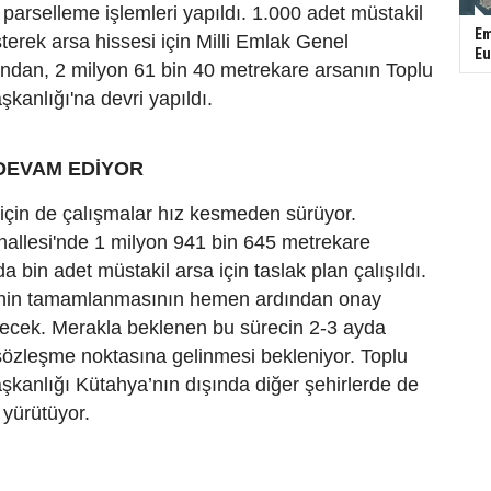
parselleme işlemleri yapıldı. 1.000 adet müstakil
Em
erek arsa hissesi için Milli Emlak Genel
Eu
ından, 2 milyon 61 bin 40 metrekare arsanın Toplu
şkanlığı'na devri yapıldı.
DEVAM EDİYOR
 için de çalışmalar hız kesmeden sürüyor.
llesi'nde 1 milyon 941 bin 645 metrekare
 bin adet müstakil arsa için taslak plan çalışıldı.
inin tamamlanmasının hemen ardından onay
ecek. Merakla beklenen bu sürecin 2-3 ayda
özleşme noktasına gelinmesi bekleniyor. Toplu
şkanlığı Kütahya’nın dışında diğer şehirlerde de
 yürütüyor.