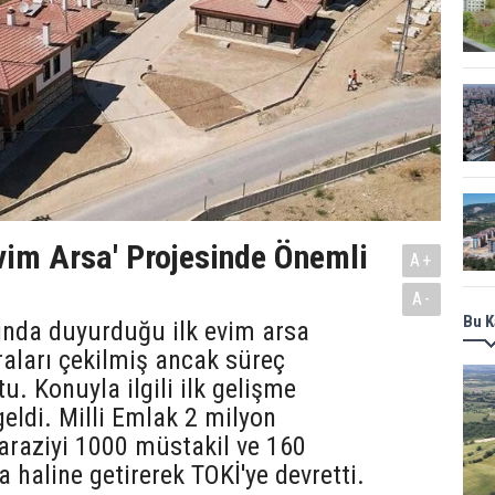
Evim Arsa' Projesinde Önemli
A+
A-
Bu K
ında duyurduğu ilk evim arsa
raları çekilmiş ancak süreç
. Konuyla ilgili ilk gelişme
eldi. Milli Emlak 2 milyon
araziyi 1000 müstakil ve 160
 haline getirerek TOKİ'ye devretti.