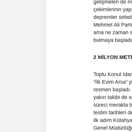
gelişmeleri de m
çekimlerinin ya
depremler sebebi
Mehmet Ali Parto
ama ne zaman sö
bulmaya başlad
2 MİLYON MET
Toplu Konut İdar
“İlk Evim Arsa” 
resmen başladı. 
yakın takibi de 
süreci merakla b
teslim tarihleri 
ilk adım Kütahya
Genel Müdürlüğü