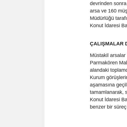
devrinden sonra 
arsa ve 160 müşt
Müdürlüğü taraf
Konut İdaresi Ba
ÇALIŞMALAR 
Müstakil arsalar
Parmakören Maha
alandaki toplamda
Kurum görüşler
aşamasına geçil
tamamlanarak, s
Konut İdaresi Ba
benzer bir süreç