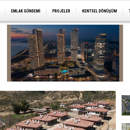
EMLAK GÜNDEMİ
PROJELER
KENTSEL DÖNÜŞÜM
TİCARİ PROJELER
ARSA-ARAZİ
İMAR