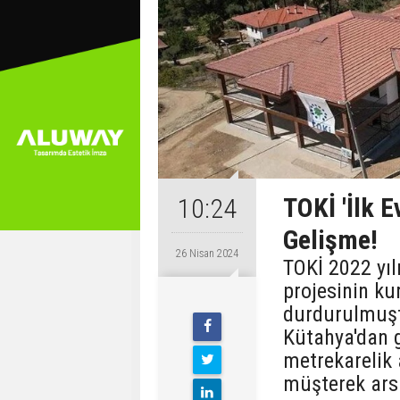
TOKİ 'İlk 
10:24
Gelişme!
26 Nisan 2024
TOKİ 2022 yıl
projesinin ku
durdurulmuştu
Kütahya'dan g
metrekarelik 
müşterek arsa