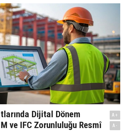
tlarında Dijital Dönem
A+
IM ve IFC Zorunluluğu Resmî
A-