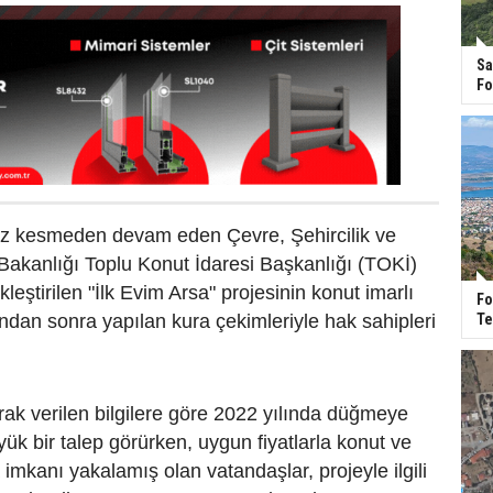
Sa
Fo
ız kesmeden devam eden Çevre, Şehircilik ve
i Bakanlığı Toplu Konut İdaresi Başkanlığı (TOKİ)
leştirilen "İlk Evim Arsa" projesinin konut imarlı
Fo
Te
ndan sonra yapılan kura çekimleriyle hak sahipleri
larak verilen bilgilere göre 2022 yılında düğmeye
yük bir talep görürken, uygun fiyatlarla konut ve
 imkanı yakalamış olan vatandaşlar, projeyle ilgili