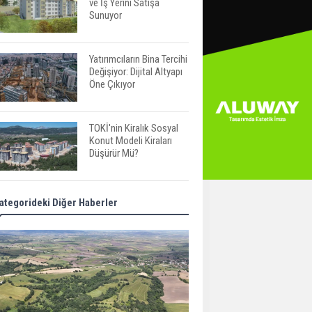
ve İş Yerini Satışa
Sunuyor
Yatırımcıların Bina Tercihi
Değişiyor: Dijital Altyapı
Öne Çıkıyor
TOKİ'nin Kiralık Sosyal
Konut Modeli Kiraları
Düşürür Mü?
İkinci El Konut Fiyatları
ategorideki Diğer Haberler
İspanya'da Bir Yılda
Yüzde 16,2 Arttı
Konut Satışları Güçlü
Seyrini Korudu Yabancıya
Satış Geriledi