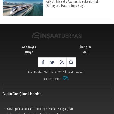
Kalyon İnşaat BAE'nin İlk Yüksek Hızlı
Demiryolu Hattını İnşa Ediyor
Konut Satışları Güçlü Seyrini Korudu Yabancıya
Satış Geriledi
Ana Sayfa
İletişim
Künye
RSS
Tüm Hakları Saklıdır © 2016
İnşaat Deryası
|
Haber Scripti
Günün Öne Çıkan Haberleri
Göztepe'nin İnciraltı Tesisi İçin Planlar Askıya Çıktı