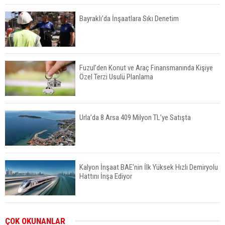
Bayraklı’da İnşaatlara Sıkı Denetim
Fuzul’den Konut ve Araç Finansmanında Kişiye
Özel Terzi Usulü Planlama
Urla’da 8 Arsa 409 Milyon TL’ye Satışta
Kalyon İnşaat BAE'nin İlk Yüksek Hızlı Demiryolu
Hattını İnşa Ediyor
ABD'de Konut Kredisi Faizi Son Bir Yılın En
ÇOK OKUNANLAR