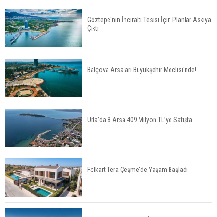
Yüksek Seviyesinde
Göztepe'nin İnciraltı Tesisi İçin Planlar Askıya
Çıktı
TOKİ 51 İlde 540 Konut ve İş Yerini Satışa
Sunuyor
Balçova Arsaları Büyükşehir Meclisi'nde!
Yatırımcıların Bina Tercihi Değişiyor: Dijital Altyapı
Öne Çıkıyor
Urla’da 8 Arsa 409 Milyon TL’ye Satışta
TOKİ'nin Kiralık Sosyal Konut Modeli Kiraları
Düşürür Mü?
Folkart Tera Çeşme'de Yaşam Başladı
İkinci El Konut Fiyatları İspanya'da Bir Yılda
Yüzde 16,2 Arttı