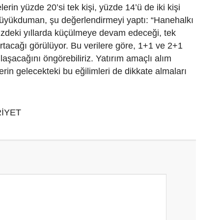
erin yüzde 20’si tek kişi, yüzde 14’ü de iki kişi
Büyükduman, şu değerlendirmeyi yaptı: “Hanehalkı
zdeki yıllarda küçülmeye devam edeceği, tek
artacağı görülüyor. Bu verilere göre, 1+1 ve 2+1
nlaşacağını öngörebiliriz. Yatırım amaçlı alım
rin gelecekteki bu eğilimleri de dikkate almaları
İYET