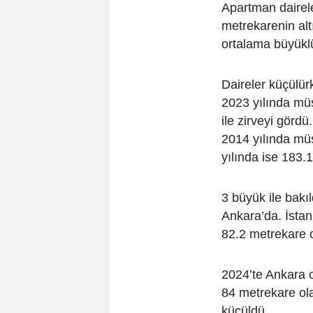
Apartman dairel
metrekarenin alt
ortalama büyüklü
Daireler küçülür
2023 yılında mü
ile zirveyi görd
2014 yılında mü
yılında ise 183.
3 büyük ile bakı
Ankara’da. İstan
82.2 metrekare o
2024’te Ankara o
84 metrekare ola
küçüldü.