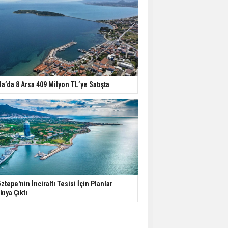
la’da 8 Arsa 409 Milyon TL’ye Satışta
ztepe'nin İnciraltı Tesisi İçin Planlar
kıya Çıktı