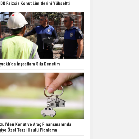
Değişiyor: Dijital Altyapı
DK Faizsiz Konut Limitlerini Yükseltti
Öne Çıkıyor
TOKİ'nin Kiralık Sosyal
Konut Modeli Kiraları
Düşürür Mü?
İkinci El Konut Fiyatları
İspanya'da Bir Yılda
yraklı’da İnşaatlara Sıkı Denetim
Yüzde 16,2 Arttı
Konut Satışları Güçlü
Seyrini Korudu Yabancıya
Satış Geriledi
zul’den Konut ve Araç Finansmanında
şiye Özel Terzi Usulü Planlama