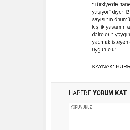
“Türkiye’de hanel
yaşıyor” diyen 
sayısının önümü
kişilik yaşamın 
dairelerin yaygı
yapmak isteyenle
uygun olur.”
KAYNAK: HÜRR
HABERE
YORUM KAT