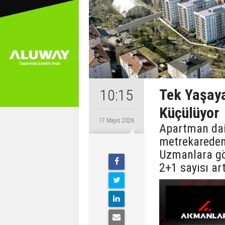
Tek Yaşaya
10:15
Küçülüyor
17 Mayıs 2026
Apartman dai
metrekareden
Uzmanlara gör
2+1 sayısı ar