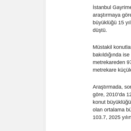
İstanbul Gayrim
araştırmaya gör
büyüklüğü 15 yıl
düştü.
Müstakil konutla
bakıldığında is
metrekareden 97
metrekare küçül
Araştırmada, son
göre, 2010’da 12
konut büyüklüğü
olan ortalama b
103.7, 2025 yılı