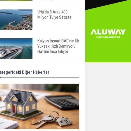
Urla’da 8 Arsa 409
Milyon TL’ye Satışta
Kalyon İnşaat BAE'nin İlk
Yüksek Hızlı Demiryolu
Hattını İnşa Ediyor
ABD'de Konut Kredisi
ategorideki Diğer Haberler
Faizi Son Bir Yılın En
Yüksek Seviyesinde
TOKİ 51 İlde 540 Konut
ve İş Yerini Satışa
Sunuyor
Yatırımcıların Bina Tercihi