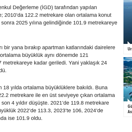
enkul Değerleme (İGD) tarafından yapılan
e; 2010’da 122.2 metrekare olan ortalama konut
 sonra 2025 yılına gelindiğinde 101.9 metrekareye
rı bir yana bırakıp apartman katlarındaki dairelere
Ur
e ortalama büyüklük aynı dönemde 121
 metrekareye kadar geriledi. Yani yaklaşık 24
dü.
 18 yılda ortalama büyüklüklere bakıldı. Buna
2.2 metrekare ile en üst seviyeye çıkan ortalama
 son 4 yıldır düşüşte. 2021’de 119.8 metrekare
Gö
üyüklük 2022’de 113.3, 2023’te 106, 2024’de
As
nda ise 101.9 oldu.