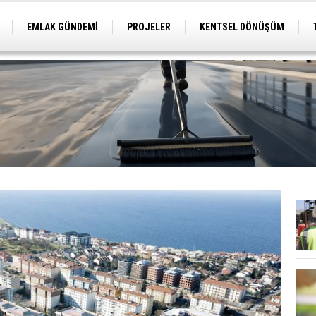
EMLAK GÜNDEMİ
PROJELER
KENTSEL DÖNÜŞÜM
TİCARİ PROJELER
ARSA-ARAZİ
İMAR