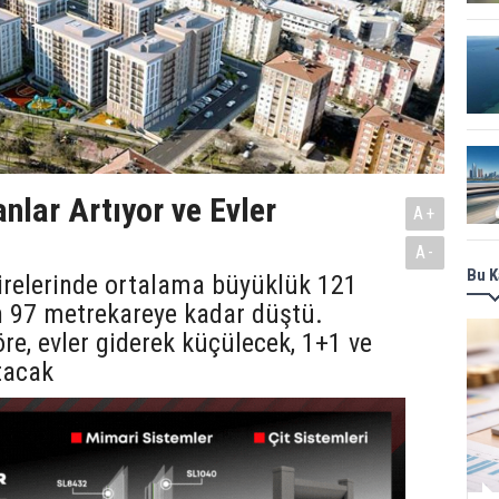
nlar Artıyor ve Evler
A+
A-
Bu K
relerinde ortalama büyüklük 121
 97 metrekareye kadar düştü.
e, evler giderek küçülecek, 1+1 ve
tacak