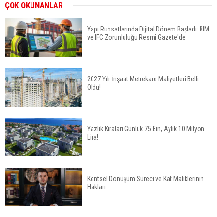
İkinci El Konut Fiyatları İspanya'da Bir Yılda
ÇOK OKUNANLAR
Yüzde 16,2 Arttı
Yapı Ruhsatlarında Dijital Dönem Başladı: BIM
ve IFC Zorunluluğu Resmî Gazete'de
Konut Satışları Güçlü Seyrini Korudu Yabancıya
Satış Geriledi
2027 Yılı İnşaat Metrekare Maliyetleri Belli
Oldu!
ABD'de İnşaat Harcamaları Geriledi
Yazlık Kiraları Günlük 75 Bin, Aylık 10 Milyon
Lira!
Tercih Döneminde Barınma Telaşı Başladı
Kentsel Dönüşüm Süreci ve Kat Maliklerinin
Hakları
Aileden Miras Kalan Ev Nasıl Satılır?