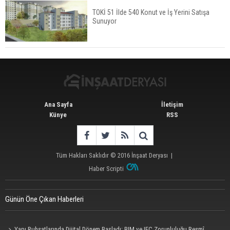
TOKİ 51 İlde 540 Konut ve İş Yerini Satışa
Sunuyor
İstanbul'da 15 Bin Kiralık Sosyal Konut Eylülde
Kiraya Verilecek
Ana Sayfa
İletişim
Künye
RSS
Tüm Hakları Saklıdır © 2016
İnşaat Deryası
|
Haber Scripti
Günün Öne Çıkan Haberleri
Yapı Ruhsatlarında Dijital Dönem Başladı: BIM ve IFC Zorunluluğu Resmî