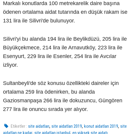
Markalı konutlarda 100 metrekarelik daire başına
ödenen ortalama aidat tutarında en düşük rakam ise
131 lira ile Silivri'de bulunuyor.
Silivri'yi bu alanda 194 lira ile Beylikdüzü, 205 lira ile
Büyükçekmece, 214 lira ile Arnavutköy, 223 lira ile
Esenyurt, 229 lira ile Esenler, 254 lira ile Avcılar
izliyor.
Sultanbeyli'de söz konusu özellikteki daireler için
ortalama 259 lira ödenirken, bu alanda
Gaziosmanpaşa 266 lira ile dokuzuncu, Güngören
277 lira ile onuncu sırada yer alıyor.
,
,
,
Etiketler :
site aidatları
site aidatları 2019
konut aidatları 2019
site
,
,
aidatları ne kadar
site aidatları istanbul
en yüksek site aidatı