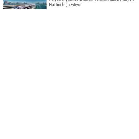
Hattını İnşa Ediyor
ABD'de Konut Kredisi Faizi Son Bir Yılın En
Yüksek Seviyesinde
TOKİ 51 İlde 540 Konut ve İş Yerini Satışa
Sunuyor
Yatırımcıların Bina Tercihi Değişiyor: Dijital Altyapı
Bu Kategorideki Diğer Haberler
Öne Çıkıyor
TOKİ'nin Kiralık Sosyal Konut Modeli Kiraları
Düşürür Mü?