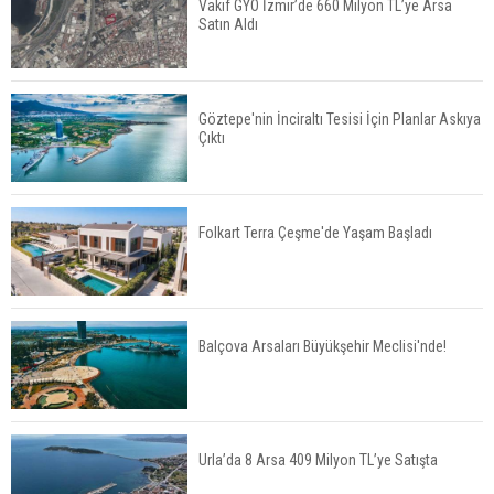
Vakıf GYO İzmir’de 660 Milyon TL’ye Arsa
Satın Aldı
TOKİ 51 İlde 540 Konut ve İş Yerini Satışa
Sunuyor
Göztepe'nin İnciraltı Tesisi İçin Planlar Askıya
Çıktı
Yatırımcıların Bina Tercihi Değişiyor: Dijital Altyapı
Öne Çıkıyor
Folkart Terra Çeşme'de Yaşam Başladı
TOKİ'nin Kiralık Sosyal Konut Modeli Kiraları
Düşürür Mü?
Balçova Arsaları Büyükşehir Meclisi'nde!
İkinci El Konut Fiyatları İspanya'da Bir Yılda
Yüzde 16,2 Arttı
Urla’da 8 Arsa 409 Milyon TL’ye Satışta
Konut Satışları Güçlü Seyrini Korudu Yabancıya