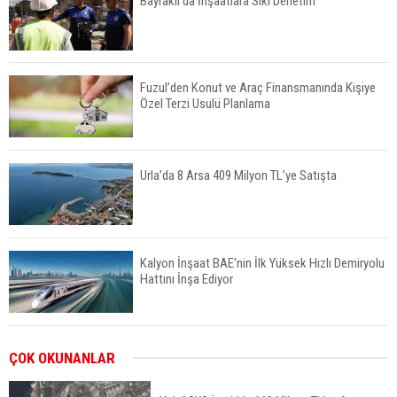
Bayraklı’da İnşaatlara Sıkı Denetim
Fuzul’den Konut ve Araç Finansmanında Kişiye
Özel Terzi Usulü Planlama
Urla’da 8 Arsa 409 Milyon TL’ye Satışta
Kalyon İnşaat BAE'nin İlk Yüksek Hızlı Demiryolu
Hattını İnşa Ediyor
ABD'de Konut Kredisi Faizi Son Bir Yılın En
ÇOK OKUNANLAR
Yüksek Seviyesinde