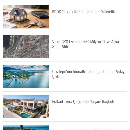
Yüksek Seviyesinde
BDDK Faizsiz Konut Limitlerini Yükseltti
TOKİ 51 İlde 540 Konut ve İş Yerini Satışa
Sunuyor
Vakıf GYO İzmir’de 660 Milyon TL’ye Arsa
Satın Aldı
Yatırımcıların Bina Tercihi Değişiyor: Dijital Altyapı
Öne Çıkıyor
Göztepe'nin İnciraltı Tesisi İçin Planlar Askıya
Çıktı
TOKİ'nin Kiralık Sosyal Konut Modeli Kiraları
Düşürür Mü?
Folkart Terra Çeşme'de Yaşam Başladı
İkinci El Konut Fiyatları İspanya'da Bir Yılda
Yüzde 16,2 Arttı