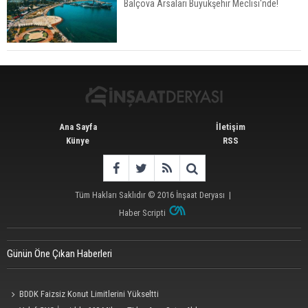
Balçova Arsaları Büyükşehir Meclisi'nde!
Konut Satışları Güçlü Seyrini Korudu Yabancıya
Satış Geriledi
Ana Sayfa
İletişim
Künye
RSS
Tüm Hakları Saklıdır © 2016
İnşaat Deryası
|
Haber Scripti
Günün Öne Çıkan Haberleri
BDDK Faizsiz Konut Limitlerini Yükseltti