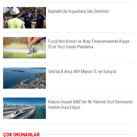
Bayraklı’da İnşaatlara Sıkı Denetim
Fuzul’den Konut ve Araç Finansmanında Kişiye
Özel Terzi Usulü Planlama
Urla’da 8 Arsa 409 Milyon TL’ye Satışta
Kalyon İnşaat BAE'nin İlk Yüksek Hızlı Demiryolu
Hattını İnşa Ediyor
ABD'de Konut Kredisi Faizi Son Bir Yılın En
ÇOK OKUNANLAR