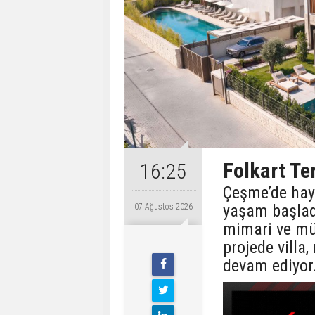
Folkart T
16:25
Çeşme’de hay
yaşam başlad
07 Ağustos 2026
mimari ve mü
projede villa,
devam ediyor