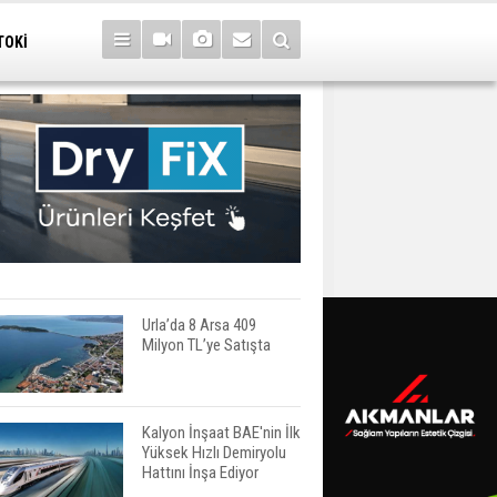
TOKİ
Urla’da 8 Arsa 409
Milyon TL’ye Satışta
Kalyon İnşaat BAE'nin İlk
Yüksek Hızlı Demiryolu
Hattını İnşa Ediyor