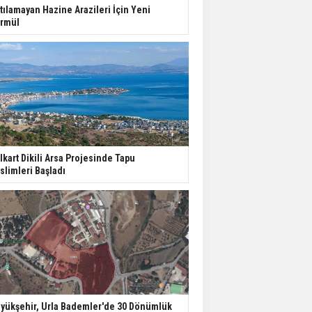
İspanya'da Bir Yılda
tılamayan Hazine Arazileri İçin Yeni
Yüzde 16,2 Arttı
rmül
Konut Satışları Güçlü
Seyrini Korudu Yabancıya
Satış Geriledi
ABD'de İnşaat
Harcamaları Geriledi
lkart Dikili Arsa Projesinde Tapu
slimleri Başladı
Tercih Döneminde
Barınma Telaşı Başladı
yükşehir, Urla Bademler'de 30 Dönümlük