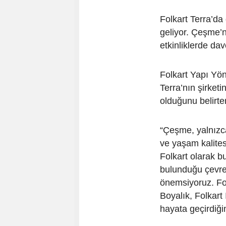
Folkart Terra’da 
geliyor. Çeşme’n
etkinliklerde dave
Folkart Yapı Yö
Terra’nın şirket
olduğunu belirte
“Çeşme, yalnızca
ve yaşam kalites
Folkart olarak 
bulunduğu çevrey
önemsiyoruz. Fol
Boyalık, Folkart 
hayata geçirdiği