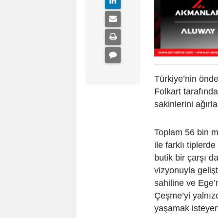
Türkiye’nin önde
Folkart tarafınd
sakinlerini ağır
Toplam 56 bin me
ile farklı tipler
butik bir çarşı 
vizyonuyla gelişti
sahiline ve Ege
Çeşme’yi yalnızc
yaşamak isteyen