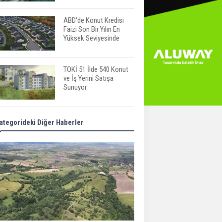
ABD'de Konut Kredisi
Faizi Son Bir Yılın En
Yüksek Seviyesinde
TOKİ 51 İlde 540 Konut
ve İş Yerini Satışa
Sunuyor
Yatırımcıların Bina Tercihi
ategorideki Diğer Haberler
Değişiyor: Dijital Altyapı
Öne Çıkıyor
TOKİ'nin Kiralık Sosyal
Konut Modeli Kiraları
Düşürür Mü?
İkinci El Konut Fiyatları