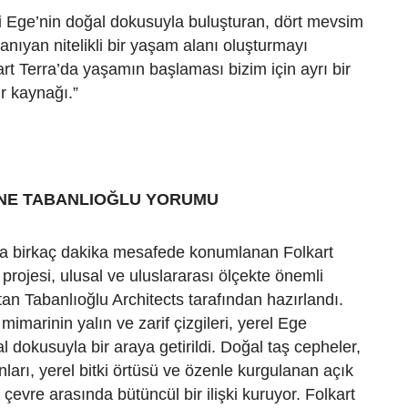
 Ege’nin doğal dokusuyla buluşturan, dört mevsim
nıyan nitelikli bir yaşam alanı oluşturmayı
art Terra’da yaşamın başlaması bizim için ayrı bir
r kaynağı.”
İNE TABANLIOĞLU YORUMU
’ya birkaç dakika mesafede konumlanan Folkart
 projesi, ulusal ve uluslararası ölçekte önemli
tan Tabanlıoğlu Architects tarafından hazırlandı.
imarinin yalın ve zarif çizgileri, yerel Ege
l dokusuyla bir araya getirildi. Doğal taş cepheler,
nları, yerel bitki örtüsü ve özenle kurgulanan açık
a çevre arasında bütüncül bir ilişki kuruyor. Folkart