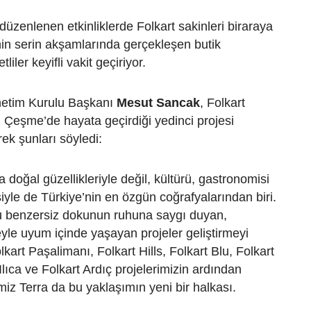
düzenlenen etkinliklerde Folkart sakinleri biraraya
in serin akşamlarında gerçekleşen butik
tliler keyifli vakit geçiriyor.
netim Kurulu Başkanı
Mesut Sancak
, Folkart
in Çeşme’de hayata geçirdiği yedinci projesi
rek şunları söyledi:
 doğal güzellikleriyle değil, kültürü, gastronomisi
iyle de Türkiye’nin en özgün coğrafyalarından biri.
bu benzersiz dokunun ruhuna saygı duyan,
le uyum içinde yaşayan projeler geliştirmeyi
kart Paşalimanı, Folkart Hills, Folkart Blu, Folkart
Ilıca ve Folkart Ardıç projelerimizin ardından
miz Terra da bu yaklaşımın yeni bir halkası.