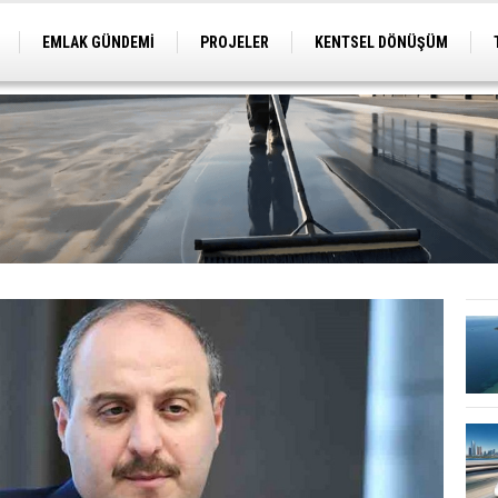
EMLAK GÜNDEMİ
PROJELER
KENTSEL DÖNÜŞÜM
TİCARİ PROJELER
ARSA-ARAZİ
İMAR