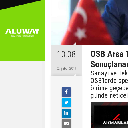
OSB Arsa T
10:08
Sonuçlana
02 Şubat 2019
Sanayi ve Te
OSB'lerde spe
önüne geçecek
günde neticel