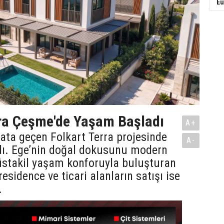
Eu
era Çeşme'de Yaşam Başladı
A+
ata geçen Folkart Terra projesinde
A-
ı. Ege’nin doğal dokusunu modern
stakil yaşam konforuyla buluşturan
 residence ve ticari alanların satışı ise
.