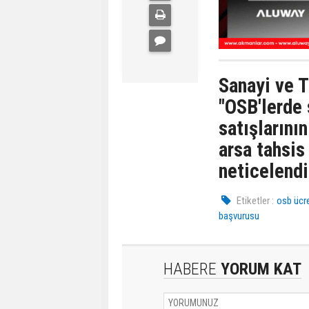
Sanayi ve 
"OSB'lerde 
satışlarını
arsa tahsis
neticelendi
Etiketler :
osb ücr
başvurusu
HABERE
YORUM KAT