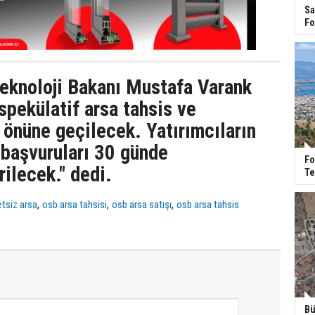
Sa
Fo
Teknoloji Bakanı Mustafa Varank
spekülatif arsa tahsis ve
n önüne geçilecek. Yatırımcıların
 başvuruları 30 günde
Fo
rilecek." dedi.
Te
,
,
,
etsiz arsa
osb arsa tahsisi
osb arsa satışı
osb arsa tahsis
Bü