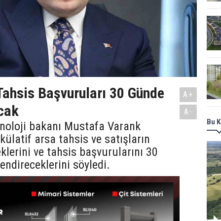
ahsis Başvuruları 30 Günde
A+
cak
A-
Bu K
knoloji bakanı Mustafa Varank
külatif arsa tahsis ve satışların
lerini ve tahsis başvurularını 30
endireceklerini söyledi.