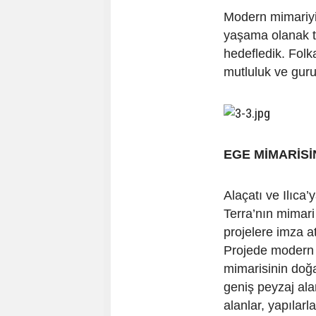
Modern mimariyi
yaşama olanak ta
hedefledik. Folk
mutluluk ve guru
EGE MİMARİS
Alaçatı ve Ilıca
Terra’nın mimari
projelere imza a
Projede modern m
mimarisinin doğa
geniş peyzaj ala
alanlar, yapılarl