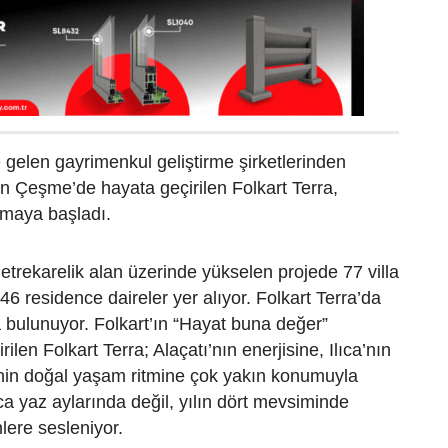
 gelen gayrimenkul geliştirme şirketlerinden
an Çeşme’de hayata geçirilen Folkart Terra,
lamaya başladı.
trekarelik alan üzerinde yükselen projede 77 villa
de 46 residence daireler yer alıyor. Folkart Terra’da
da bulunuyor. Folkart’ın “Hayat buna değer”
rilen Folkart Terra; Alaçatı’nın enerjisine, Ilıca’nın
’nin doğal yaşam ritmine çok yakın konumuyla
a yaz aylarında değil, yılın dört mevsiminde
lere sesleniyor.