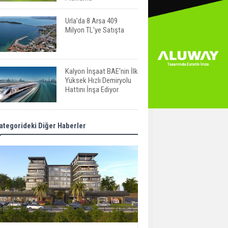
Urla’da 8 Arsa 409
Milyon TL’ye Satışta
Kalyon İnşaat BAE'nin İlk
Yüksek Hızlı Demiryolu
Hattını İnşa Ediyor
ABD'de Konut Kredisi
ategorideki Diğer Haberler
Faizi Son Bir Yılın En
Yüksek Seviyesinde
TOKİ 51 İlde 540 Konut
ve İş Yerini Satışa
Sunuyor
Yatırımcıların Bina Tercihi