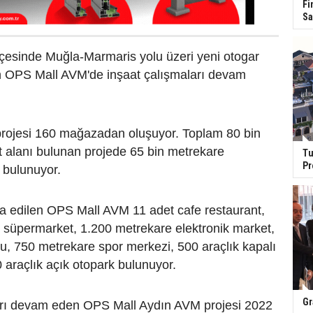
Fi
Sa
ilçesinde Muğla-Marmaris yolu üzeri yeni otogar
 OPS Mall AVM'de inşaat çalışmaları devam
ojesi 160 mağazadan oluşuyor. Toplam 80 bin
t alanı bulunan projede 65 bin metrekare
Tu
Pr
n bulunuyor.
nşa edilen OPS Mall AVM 11 adet cafe restaurant,
 süpermarket, 1.200 metrekare elektronik market,
u, 750 metrekare spor merkezi, 500 araçlık kapalı
 araçlık açık otopark bulunuyor.
Gr
arı devam eden OPS Mall Aydın AVM projesi 2022