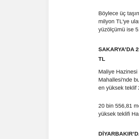
Böylece üç taşın
milyon TL'ye ula
yüzölçümü ise 5
SAKARYA’DA 2
TL
Maliye Hazinesi a
Mahallesi'nde b
en yüksek teklif
20 bin 556,81 m
yüksek teklifi H
DİYARBAKIR’DA