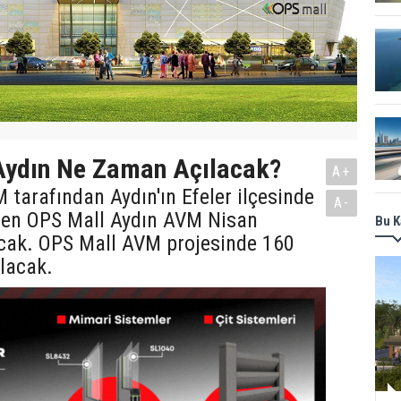
Aydın Ne Zaman Açılacak?
A+
tarafından Aydın'ın Efeler ilçesinde
A-
ilen OPS Mall Aydın AVM Nisan
Bu K
acak. OPS Mall AVM projesinde 160
lacak.