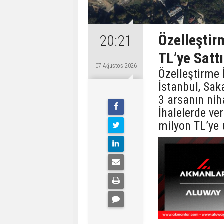
Özelleştir
20:21
TL’ye Sattı
07 Ağustos 2026
Özelleştirme 
İstanbul, Sak
3 arsanın nih
İhalelerde ver
milyon TL’ye 