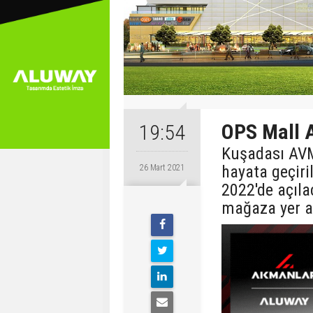
OPS Mall 
19:54
Kuşadası AVM 
hayata geçir
26 Mart 2021
2022'de açıl
mağaza yer a