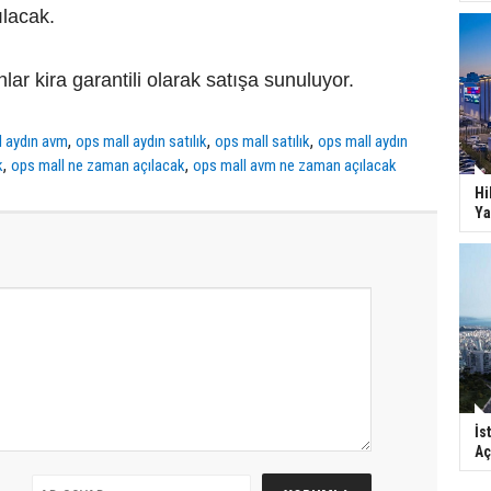
ılacak.
lar kira garantili olarak satışa sunuluyor.
,
,
,
l aydın avm
ops mall aydın satılık
ops mall satılık
ops mall aydın
,
,
k
ops mall ne zaman açılacak
ops mall avm ne zaman açılacak
Hi
Ya
İs
Aç