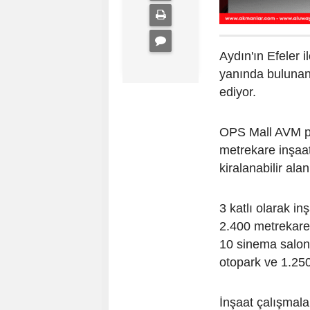
Aydın'ın Efeler 
yanında bulunan
ediyor.
OPS Mall AVM pr
metrekare inşaa
kiralanabilir ala
3 katlı olarak i
2.400 metrekare
10 sinema salon
otopark ve 1.250
İnşaat çalışmal