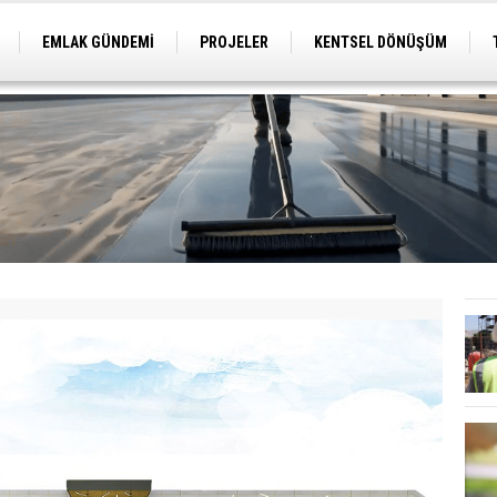
EMLAK GÜNDEMİ
PROJELER
KENTSEL DÖNÜŞÜM
TİCARİ PROJELER
ARSA-ARAZİ
İMAR