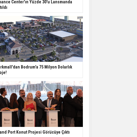
Değişiyor: Dijital Altyapı
nance Center'ın Yüzde 30'u Lansmanda
Öne Çıkıyor
tıldı
TOKİ'nin Kiralık Sosyal
Konut Modeli Kiraları
Düşürür Mü?
İkinci El Konut Fiyatları
İspanya'da Bir Yılda
rkmall'dan Bodrum'a 75 Milyon Dolarlık
Yüzde 16,2 Arttı
oje!
Konut Satışları Güçlü
Seyrini Korudu Yabancıya
Satış Geriledi
and Port Konut Projesi Görücüye Çıktı