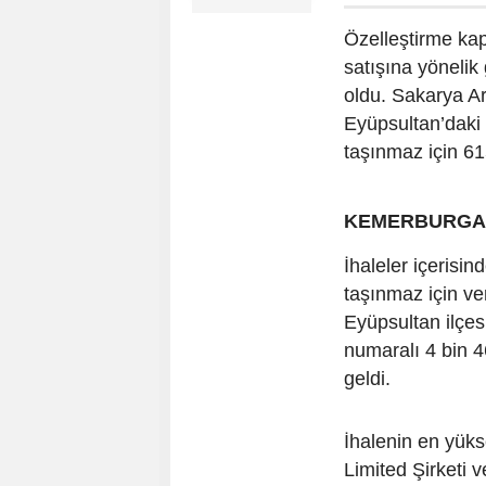
Özelleştirme ka
satışına yönelik 
oldu. Sakarya Ar
Eyüpsultan’daki
taşınmaz için 615
KEMERBURGAZ’
İhaleler içerisi
taşınmaz için ver
Eyüpsultan ilçe
numaralı 4 bin 4
geldi.
İhalenin en yüks
Limited Şirketi v