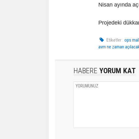
Nisan ayında aç
Projedeki dükkan
Etiketler :
ops mal
avm ne zaman açılaca
HABERE
YORUM KAT