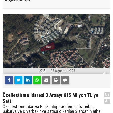
onaylanmamaktadır.
20:21
07 Ağustos 2026
Özelleştirme İdaresi 3 Arsayı 615 Milyon TL’ye
A+
Sattı
A-
Özelleştirme İdaresi Başkanlığı tarafından İstanbul,
Sakarya ve Diyarbakır ve satışa çıkarılan 3 arsanın nihai